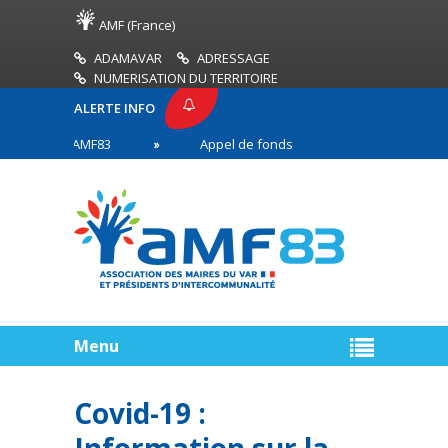
AMF (France)
ADAMAVAR
ADRESSAGE
NUMERISATION DU TERRITOIRE
ALERTE INFO
RESSE AMF83
Appel de fonds incendies de forêt
es en première ligne
Menu
Covid-19 :