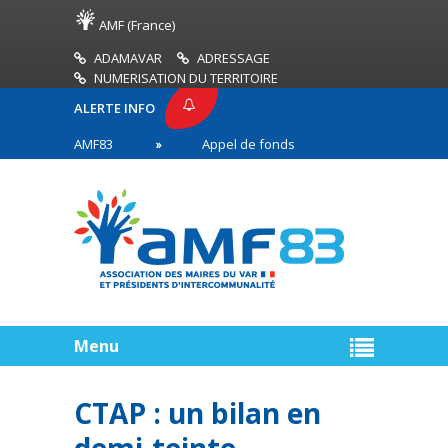
AMF (France)
ADAMAVAR
ADRESSAGE
NUMERISATION DU TERRITOIRE
ALERTE INFO
PRESSE AMF83
Appel de fonds incendies de forêt
res en première ligne
Menu
CTAP : un bilan en