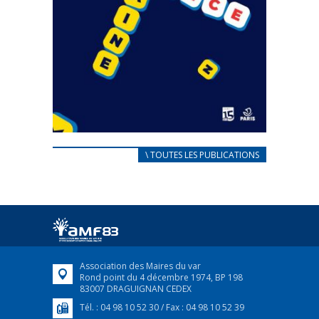
CARNET D’ACCUEIL
\ TOUTES LES PUBLICATIONS
FRANÇAIS/UKRAINIEN
25 avril 2022
Afin d’accompagner au mieux les réfugiés
ukrainiens arrivés en France,...
FEUILLETER
Association des Maires du var
Rond point du 4 décembre 1974, BP 198
83007 DRAGUIGNAN CEDEX
Tél. : 04 98 10 52 30 / Fax : 04 98 10 52 39