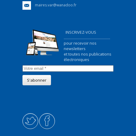
maires.var@wanadoo.fr
INSCRIVEZ-VOUS
...................................................
pour recevoir nos
newsletters
et toutes nos publications
électroniques