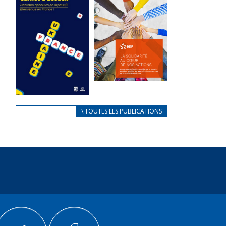
des conflits
l’élu local
d’intérêts
3 avril 2024
18 septembre 2023
Mise à jour avril
FEUILLETER
2024
FEUILLETER
La solidarité
au coeur de
CARNET
\ TOUTES LES PUBLICATIONS
nos actions
D’ACCUEIL
18 septembre 2023
FRANÇAIS/UKRAINIEN
25 avril 2022
FEUILLETER
Afin
d’accompagner
au mieux les
réfugiés
ukrainiens arrivés
en France,...
FEUILLETER