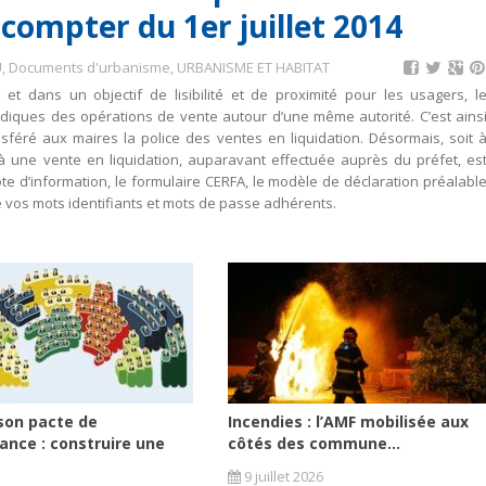
ompter du 1er juillet 2014
U
,
Documents d'urbanisme
,
URBANISME ET HABITAT
t dans un objectif de lisibilité et de proximité pour les usagers, l
idiques des opérations de vente autour d’une même autorité. C’est ains
féré aux maires la police des ventes en liquidation. Désormais, soit 
e à une vente en liquidation, auparavant effectuée auprès du préfet, es
 d’information, le formulaire CERFA, le modèle de déclaration préalabl
e vos mots identifiants et mots de passe adhérents.
son pacte de
Incendies : l’AMF mobilisée aux
ance : construire une
côtés des commune...
9 juillet 2026