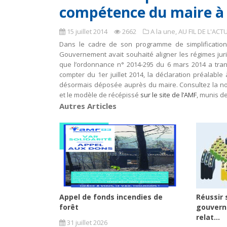
compétence du maire à c
15 juillet 2014
2662
A la une
,
AU FIL DE L'ACT
Dans le cadre de son programme de simplification e
Gouvernement avait souhaité aligner les régimes jur
que l’ordonnance n° 2014-295 du 6 mars 2014 a trans
compter du 1er juillet 2014, la déclaration préalabl
désormais déposée auprès du maire. Consultez la note
et le modèle de récépissé
sur le site de l’AMF
, munis d
Autres Articles
Appel de fonds incendies de
Réussir 
forêt
gouvern
relat...
31 juillet 2026