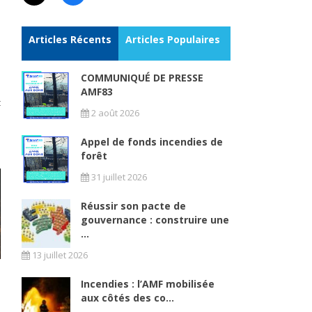
Articles Récents
Articles Populaires
e
i
COMMUNIQUÉ DE PRESSE
à
AMF83
t
2 août 2026
e
Appel de fonds incendies de
forêt
31 juillet 2026
Réussir son pacte de
gouvernance : construire une
...
13 juillet 2026
Incendies : l’AMF mobilisée
aux côtés des co...