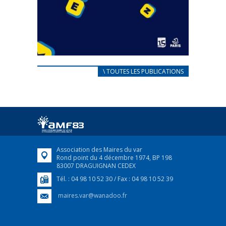
CARNET D’ACCUEIL
\ TOUTES LES PUBLICATIONS
FRANÇAIS/UKRAINIEN
25 avril 2022
Afin d’accompagner au mieux les réfugiés
ukrainiens arrivés en France,...
FEUILLETER
Association des Maires du var
Rond point du 4 décembre 1974, BP 198
83007 DRAGUIGNAN CEDEX
Tél. : 04 98 10 52 30 / Fax : 04 98 10 52 39
maires.var@wanadoo.fr