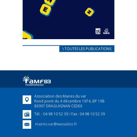
CARNET D’ACCUEIL
\ TOUTES LES PUBLICATIONS
FRANÇAIS/UKRAINIEN
25 avril 2022
Afin d’accompagner au mieux les réfugiés
ukrainiens arrivés en France,...
FEUILLETER
Association des Maires du var
Rond point du 4 décembre 1974, BP 198
83007 DRAGUIGNAN CEDEX
Tél. : 04 98 10 52 30 / Fax : 04 98 10 52 39
maires.var@wanadoo.fr