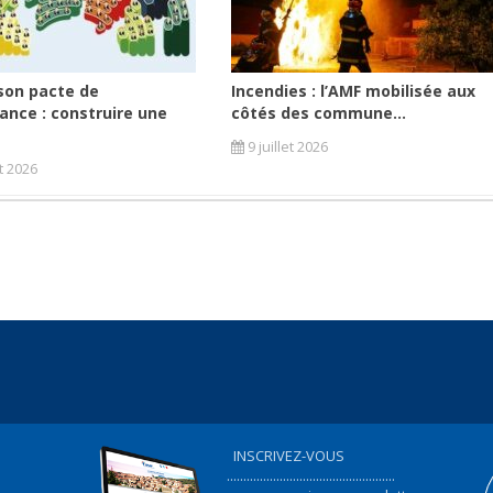
son pacte de
Incendies : l’AMF mobilisée aux
ance : construire une
côtés des commune...
9 juillet 2026
et 2026
INSCRIVEZ-VOUS
...................................................