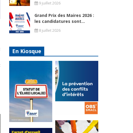
9 juillet 2026
Grand Prix des Maires 2026 :
les candidatures sont...
s
8 juillet 2026
n
t
En Kiosque
t
e
La
prévention
Statut de