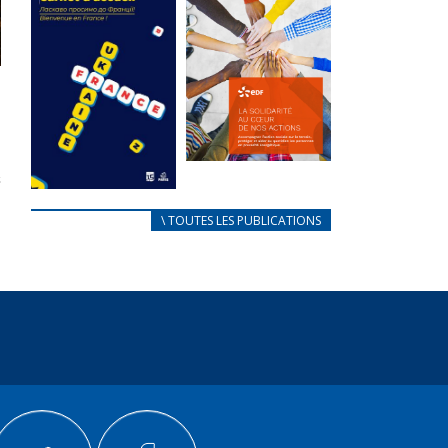
des conflits
l’élu local
d’intérêts
3 avril 2024
18 septembre 2023
Mise à jour avril
FEUILLETER
2024
FEUILLETER
La solidarité
au coeur de
CARNET
\ TOUTES LES PUBLICATIONS
nos actions
D’ACCUEIL
18 septembre 2023
FRANÇAIS/UKRAINIEN
25 avril 2022
FEUILLETER
Afin
d’accompagner
au mieux les
réfugiés
ukrainiens arrivés
en France,...
FEUILLETER