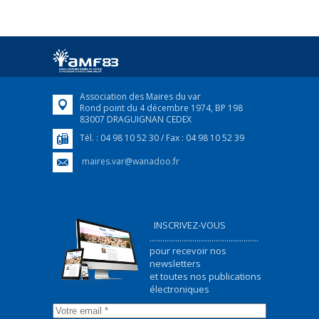
25 avril 2022
Afin d’accompagner au mieux les réfugiés
ukrainiens arrivés en France,...
FEUILLETER
Association des Maires du var
Rond point du 4 décembre 1974, BP 198
83007 DRAGUIGNAN CEDEX
Tél. : 04 98 10 52 30 / Fax : 04 98 10 52 39
maires.var@wanadoo.fr
INSCRIVEZ-VOUS
...................................................
pour recevoir nos
newsletters
et toutes nos publications
électroniques