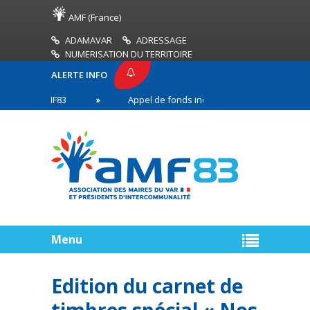
AMF (France)
ADAMAVAR
ADRESSAGE
NUMERISATION DU TERRITOIRE
ALERTE INFO
SSE AMF83
Appel de fonds incendies de forêt
 en première ligne
Menu
Edition du carnet de