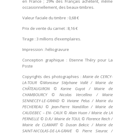
en France ; 29% des Français achètent, même
occasionnellement, des beaux-timbres.
Valeur faciale du timbre : 0,68 €
Prix de vente du carnet : 8,16 €
Tirage : 3 millions d’exemplaires.
Impression : héliogravure
Conception graphique : Etienne Théry pour La
Poste
Copyrights des photographies :
Mairie de CERCY-
LA-TOUR ©Monsieur Stéphane Vallé / Mairie de
CHÂTEAUGIRON © Karine Guyot / Mairie de
CHAMBOURCY © Nicolas Vercellino / Mairie
SENNECEY-LE-GRAND © Viviane Pelus / Mairie du
PECHEREAU © Jean-Pierre Nandillon / Mairie de
CAUDEBEC – EN- CAUX © Alain Huon / Mairie de LA
PERNELLE © D.R./ Mairie de TOUL © Florence Reich /
Mairie de CLAMART © Dusan Bekcic / Mairie de
SAINT-NICOLAS-DE-LA-GRAVE © Pierre Sieurac /