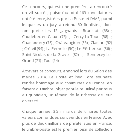
Ce concours, qui est une première, a rencontré
un vif succès, puisqu’au total 169 candidatures
ont été enregistrées par La Poste et l’AMF, parmi
lesquelles un jury a retenu 60 finalistes, dont
font partie les 12 gagnants : Brunstatt (68) ;
Caudebec-en-Caux (76) ; Cercy-La-Tour (58) ;
Chambourcy (78) ; Châteaugiron (35) ; Clamart (92)
; Créteil (94) ; La Pernelle (50) ; Le Pêchereau (36) ;
Saint-Nicolas-de-la-Grave (82) ; Sennecey-Le-
Grand (71) ; Toul (54).
À travers ce concours, annoncé lors du Salon des
maires 2014, La Poste et l’AMF ont souhaité
rendre hommage aux communes de France, en
faisant du timbre, objet populaire utilisé par tous
au quotidien, un témoin de la richesse de leur
diversité.
Chaque année, 3,5 milliards de timbres toutes
valeurs confondues sont vendus en France. Avec
plus de deux millions de philatélistes en France,
le timbre-poste est le premier loisir de collection