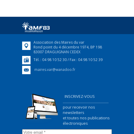
FRANÇAIS/UKRAINIEN
25 avril 2022
Afin d’accompagner au mieux les réfugiés
ukrainiens arrivés en France,...
FEUILLETER
Association des Maires du var
Rond point du 4 décembre 1974, BP 198
83007 DRAGUIGNAN CEDEX
Tél. : 04 98 10 52 30 / Fax : 04 98 10 52 39
maires.var@wanadoo.fr
INSCRIVEZ-VOUS
...................................................
pour recevoir nos
newsletters
et toutes nos publications
électroniques