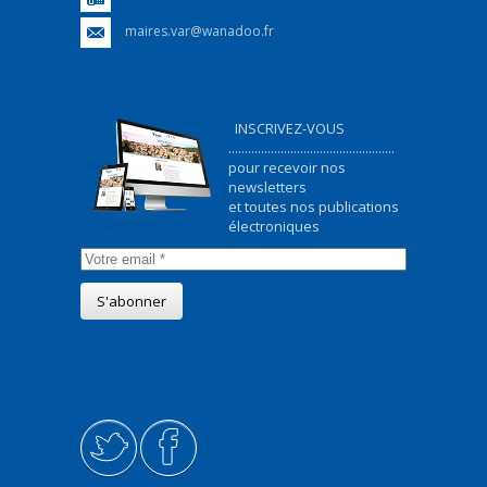
maires.var@wanadoo.fr
INSCRIVEZ-VOUS
...................................................
pour recevoir nos
newsletters
et toutes nos publications
électroniques