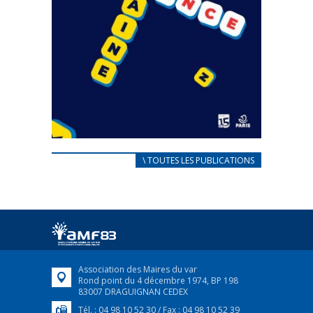
CARNET D’ACCUEIL
\ TOUTES LES PUBLICATIONS
FRANÇAIS/UKRAINIEN
25 avril 2022
Afin d’accompagner au mieux les réfugiés
ukrainiens arrivés en France,...
FEUILLETER
Association des Maires du var
Rond point du 4 décembre 1974, BP 198
83007 DRAGUIGNAN CEDEX
Tél. : 04 98 10 52 30 / Fax : 04 98 10 52 39