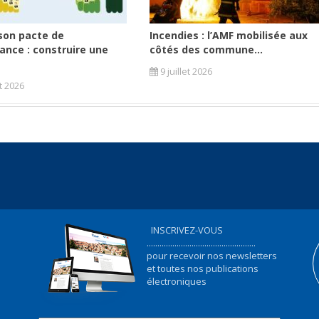
son pacte de
Incendies : l’AMF mobilisée aux
ance : construire une
côtés des commune...
9 juillet 2026
et 2026
INSCRIVEZ-VOUS
...................................................
pour recevoir nos newsletters
et toutes nos publications
électroniques