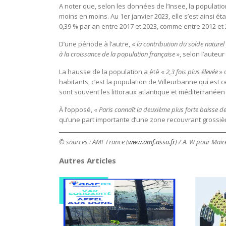
A noter que, selon les données de l’Insee, la populatio
moins en moins. Au 1er janvier 2023, elle s’est ainsi é
0,39 % par an entre 2017 et 2023, comme entre 2012 et
D’une période à l’autre, «
la contribution du solde naturel
à la croissance de la population française
», selon l’auteur
La hausse de la population a été «
2,3 fois plus élevée
» 
habitants, c’est la population de Villeurbanne qui est 
sont souvent les littoraux atlantique et méditerranée
À l’opposé, «
Paris connaît la deuxième plus forte baisse 
qu’une part importante d’une zone recouvrant grossièr
© sources : AMF France (
www.amf.asso.fr
) / A. W pour Mair
Autres Articles