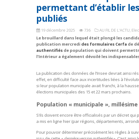
permettant d’établir les
publiés
19 décembre 2025
736
AU FIL DE L'ACTU
,
Elec
Le brouillard dans lequel était plongé les candida
publication mercredi
des formulaires Cerfa
de déc
authentifiés
de population qui doivent permettre 
l’Intérieur a également dévoilé les indispensable
La publication des données de l’Insee devrait ainsi r
effet, en difficulté face aux incertitudes liées à l’év
si leur population municipale avait franchi, à la hauss
élections municipales des 15 et 22 mars prochains.
Population « municipale », millésime
S’ils doivent encore être officialisés par un décret qui
a mis en ligne hier (par régions, départements, arro
Pour pouvoir déterminer précisément les règles à suiv
issu de cette «
dernière version authentifiée
». C’est ains