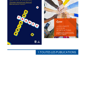
des conflits
l’élu local
d’intérêts
3 avril 2024
18 septembre 2023
Mise à jour avril
FEUILLETER
2024
FEUILLETER
La solidarité
au coeur de
CARNET
\ TOUTES LES PUBLICATIONS
nos actions
D’ACCUEIL
18 septembre 2023
FRANÇAIS/UKRAINIEN
25 avril 2022
FEUILLETER
Afin
d’accompagner
au mieux les
réfugiés
ukrainiens arrivés
en France,...
FEUILLETER