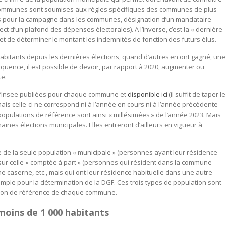
 les communes sont soumises aux règles spécifiques des communes de plus
es pour la campagne dans les communes, désignation d’un mandataire
t d’un plafond des dépenses électorales). A l’inverse, c’est la « dernière
met de déterminer le montant les indemnités de fonction des futurs élus.
itants depuis les dernières élections, quand d’autres en ont gagné, un
équence, il est possible de devoir, par rapport à 2020, augmenter ou
te.
e l’Insee publiées pour chaque commune et
disponible ici
(il suffit de taper l
ais celle-ci ne correspond ni à l’année en cours ni à l’année précédente
opulations de référence sont ainsi « millésimées » de l’année 2023. Mais
ines élections municipales. Elles entreront d’ailleurs en vigueur à
e de la seule population « municipale » (personnes ayant leur résidence
s sur celle « comptée à part » (personnes qui résident dans la commune
e caserne, etc., mais qui ont leur résidence habituelle dans une autre
xemple pour la détermination de la DGF. Ces trois types de population sont
lation de référence de chaque commune.
oins de 1 000 habitants