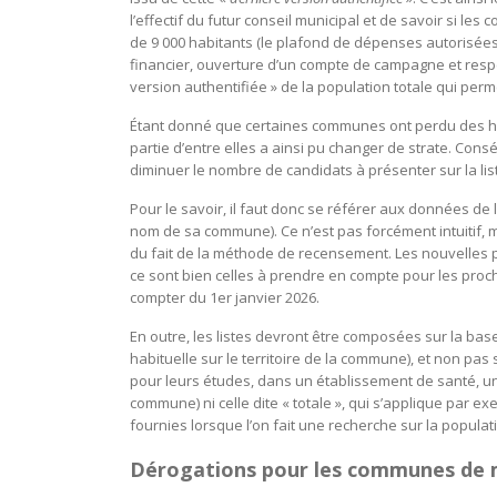
l’effectif du futur conseil municipal et de savoir si
de 9 000 habitants (le plafond de dépenses autorisé
financier, ouverture d’un compte de campagne et respec
version authentifiée » de la population totale qui per
Étant donné que certaines communes ont perdu des hab
partie d’entre elles a ainsi pu changer de strate. Cons
diminuer le nombre de candidats à présenter sur la lis
Pour le savoir, il faut donc se référer aux données d
nom de sa commune). Ce n’est pas forcément intuitif, m
du fait de la méthode de recensement. Les nouvelles p
ce sont bien celles à prendre en compte pour les procha
compter du 1er janvier 2026.
En outre, les listes devront être composées sur la bas
habituelle sur le territoire de la commune), et non pa
pour leurs études, dans un établissement de santé, un
commune) ni celle dite « totale », qui s’applique par e
fournies lorsque l’on fait une recherche sur la popu
Dérogations pour les communes de m