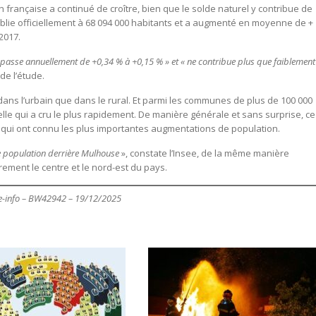
n française a continué de croître, bien que le solde naturel y contribue de
tablie officiellement à 68 094 000 habitants et a augmenté en moyenne de +
 2017.
 passe annuellement de +0,34 % à +0,15 % » et « ne contribue plus que faiblement
 de l’étude.
dans l’urbain que dans le rural. Et parmi les communes de plus de 100 000
celle qui a cru le plus rapidement. De manière générale et sans surprise, ce
n qui ont connu les plus importantes augmentations de population.
de population derrière Mulhouse
», constate l’Insee, de la même manière
ement le centre et le nord-est du pays.
e-info
– BW42942
– 19/12/2025