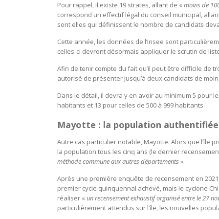
Pour rappel, il existe 19 strates, allant de «
moins de 100
correspond un effectif légal du conseil municipal, alla
sont elles qui définissent le nombre de candidats devant
Cette année, les données de l’Insee sont particulièr
celles-ci devront désormais appliquer le scrutin de lis
Afin de tenir compte du fait qu’il peut être difficile d
autorisé de présenter jusqu’à deux candidats de moins 
Dans le détail, il devra y en avoir au minimum 5 pour 
habitants et 13 pour celles de 500 à 999 habitants.
Mayotte : la population authentifiée 
Autre cas particulier notable, Mayotte. Alors que l’îl
la population tous les cinq ans (le dernier recensement
méthode commune aux autres départements
».
Après une première enquête de recensement en 2021, le
premier cycle quinquennal achevé, mais le cyclone Chi
réaliser «
un recensement exhaustif organisé entre le 27 no
particulièrement attendus sur l’île, les nouvelles popu