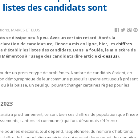
 listes des candidats sont
tions
,
MAIRES ET ELUS
ts se dissipe peu à peu. Avec un certain retard. Après la
laration de candidature, l’Insee a mis en ligne, hier, les
chiffres
d’établir les listes des candidats. Dans la foulée, le ministère de
s Mémentos à l’usage des candidats (lire article
ci-dessus
).
ésoudre un premier type de problèmes. Nombre de candidats étaient, en
olution démographique de leur commune puisqu’ils ignoraient jusqu’à présent
e ou à la baisse, un seuil qui pouvait changer certaines règles pour les
 2023
 paraîtra prochainement, ce sont bien ces chiffres de population que l’Insee
ndissements, cantons et communes) qui font désormais référence.
re pour les élections, tout dépend, rappelons-le, du nombre d’habitants
i le chiffre de la population municipale qui permet dorénavant de connaître