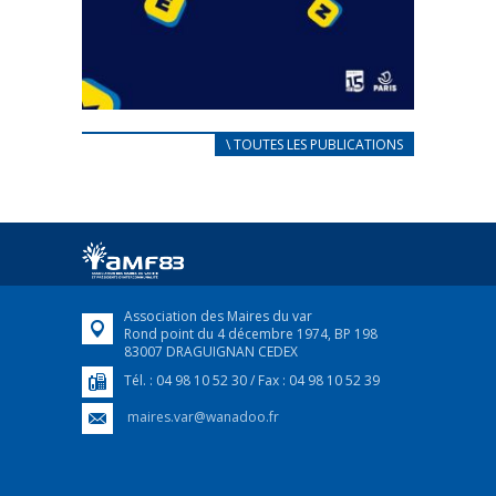
CARNET D’ACCUEIL
\ TOUTES LES PUBLICATIONS
FRANÇAIS/UKRAINIEN
25 avril 2022
Afin d’accompagner au mieux les réfugiés
ukrainiens arrivés en France,...
FEUILLETER
Association des Maires du var
Rond point du 4 décembre 1974, BP 198
83007 DRAGUIGNAN CEDEX
Tél. : 04 98 10 52 30 / Fax : 04 98 10 52 39
maires.var@wanadoo.fr