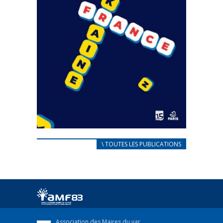
CARNET D’ACCUEIL
\ TOUTES LES PUBLICATIONS
FRANÇAIS/UKRAINIEN
25 avril 2022
Afin d’accompagner au mieux les réfugiés
ukrainiens arrivés en France,...
FEUILLETER
Association des Maires du var