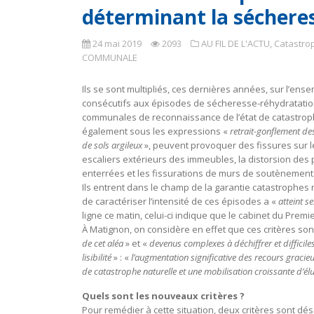
déterminant la sécheres
24 mai 2019
2093
AU FIL DE L'ACTU
,
Catastro
COMMUNALE
Ils se sont multipliés, ces dernières années, sur l’ens
consécutifs aux épisodes de sécheresse-réhydratatio
communales de reconnaissance de l’état de catastroph
également sous les expressions «
retrait-gonflement des
de sols argileux
», peuvent provoquer des fissures sur le
escaliers extérieurs des immeubles, la distorsion des
enterrées et les fissurations de murs de soutènement. I
Ils entrent dans le champ de la garantie catastrophes 
de caractériser l’intensité de ces épisodes a «
atteint s
ligne ce matin, celui-ci indique que le cabinet du Premi
À Matignon, on considère en effet que ces critères son
de cet aléa
» et «
devenus complexes à déchiffrer et difficile
lisibilité
» : «
l’augmentation significative des recours gracie
de catastrophe naturelle et une mobilisation croissante d’élu
Quels sont les nouveaux critères ?
Pour remédier à cette situation, deux critères sont dé