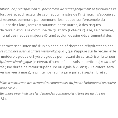
ésentant une prédisposition au phénomène de retrait-gonflement en fonction de la
n, préfet et directeur de cabinet du ministre de l’Intérieur. Il s’appuie sur
qui recense, commune par commune, les risques sur l’ensemble du
u Pont-de-Claix (Isère) est soumise, entre autres, à des risques
e terrain et que la commune de Quetigny (Côte-d’Or), elle, se préserve,
mmunal des risques majeurs (Dicrim) et d’un dossier départemental des
e caractériser l’intensité d’un épisode de sécheresse-réhydratation des
re combinée avec un critère météorologique
», qui s’appuie sur le recueil et le
étéorologiques et hydrologiques permettant de caractériser la teneur
e hydrométéorologique
(le niveau d’humidité des sols superficiels)
et un seuil
ale
(une durée de retour supérieure ou égale à 25 ans) ». Le critère sera
(janvier à mars), le printemps (avril à juin), juillet à septembre) et
élais d’instruction des demandes communales du fait de l’adoption d’un critère
nnée civile
».
tte année pour instruire les demandes communales déposées au titre de
018
».