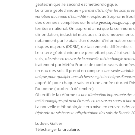
géotechnique, le second est météorologique.
Le critère géotechnique «
permet d’identifier les sols pr
variation du niveau d’humidité
», explique Stéphane Bouillo
des données compilées sur le site
georisques.gouv.fr
, 
territoire national. On apprend ainsi que la commune d
d’inondation, industriel mais aussi à des mouvements d
notamment par le biais d’un dossier d’information co
risques majeurs (DDRM), de tassements différentiels.
Le critère géotechnique ne permettant pas à lui seul d
sols, «
la mise en œuvre de la nouvelle méthodologie demeu
traitement par Météo-France de nombreuses données m
en eau des sols. Il prend en compte «
une seule variabl
unique pour qualifier une sécheresse géotechnique d’anorm
apprécié pour chaque saison d’une année : durant l’hiver 
l’automne (octobre à décembre).
Objectif de la réforme : «
une diminution importante des d
météorologique qui peut être mis en œuvre au cours d’une a
La nouvelle méthodologie sera mise en œuvre «
dès ce
l’épisode de sécheresse-réhydratation des sols de l’année 2
Ludovic Galtier
Télécharger la circulaire.