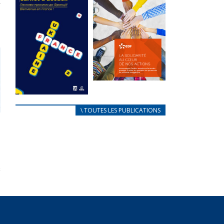
des conflits
l’élu local
d’intérêts
3 avril 2024
18 septembre 2023
Mise à jour avril
FEUILLETER
2024
FEUILLETER
La solidarité
au coeur de
CARNET
\ TOUTES LES PUBLICATIONS
nos actions
D’ACCUEIL
18 septembre 2023
FRANÇAIS/UKRAINIEN
25 avril 2022
FEUILLETER
Afin
d’accompagner
au mieux les
réfugiés
ukrainiens arrivés
en France,...
FEUILLETER