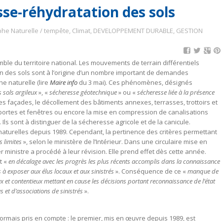
se-réhydratation des sols
phe Naturelle / tempête
,
Climat
,
DEVELOPPEMENT DURABLE
,
GESTION
emble du territoire national. Les mouvements de terrain différentiels
n des sols sont à l’origine d’un nombre important de demandes
e naturelle (lire
Maire info
du 3 mai). Ces phénomènes, désignés
 sols argileux
», «
sécheresse géotechnique
» ou «
sécheresse liée à la présence
s façades, le décollement des bâtiments annexes, terrasses, trottoirs et
 portes et fenêtres ou encore la mise en compression de canalisations
ls sont à distinguer de la sécheresse agricole et de la canicule.
naturelles depuis 1989. Cependant, la pertinence des critères permettant
es limites
», selon le ministère de l’Intérieur. Dans une circulaire mise en
er ministre a procédé à leur révision. Elle prend effet dès cette année.
t «
en décalage avec les progrès les plus récents accomplis dans la connaissance
s à exposer aux élus locaux et aux sinistrés
». Conséquence de ce «
manque de
ux et contentieux mettant en cause les décisions portant reconnaissance de l’état
s et d’associations de sinistrés
».
sormais pris en compte : le premier, mis en œuvre depuis 1989, est