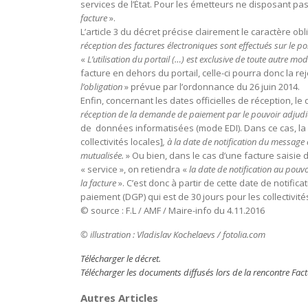
services de l’État. Pour les émetteurs ne disposant pas
facture
».
L’article 3 du décret précise clairement le caractère obl
réception des factures électroniques sont effectués sur le po
«
L’utilisation du portail (…) est exclusive de toute autre m
facture en dehors du portail, celle-ci pourra donc la r
l’obligation
» prévue par l’ordonnance du 26 juin 2014.
Enfin, concernant les dates officielles de réception, le dé
réception de la demande de paiement par le pouvoir adjudi
de données informatisées (mode EDI). Dans ce cas, la d
collectivités locales]
, à la date de notification du message 
mutualisée.
» Ou bien, dans le cas d’une facture saisie 
« service », on retiendra «
la date de notification au pouv
la facture
». C’est donc à partir de cette date de notif
paiement (DGP) qui est de 30 jours pour les collectivité
© source : F.L / AMF / Maire-info du 4.11.2016
© illustration : Vladislav Kochelaevs / fotolia.com
Télécharger le décret.
Télécharger les documents diffusés lors de la rencontre Fact
Autres Articles