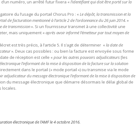
 d’un numéro, un arrêté futur fixera «
l’identifiant qui doit être porté sur la
igatoire du l’usage du portail Chorus Pro : «
Le dépôt, la transmission et la
rtail de facturation mentionné à l’article 2 de l’ordonnance du 26 juin 2014.
»
ode de transmission
». Si un fournisseur transmet à une collectivité une
ejeter, mais uniquement «
après avoir informé l’émetteur par tout moyen de
cret est très précis, à l’article 5. Il s’agit de déterminer «
la date de
cateur
». Deux cas possibles : ou bien la facture est envoyée sous forme
ate de réception est celle «
pour les autres pouvoirs adjudicateurs
[les
électronique l’informant de la mise à disposition de la facture sur la solution
directement dans le portail (« mode portail ») ou transmise via le mode
oir adjudicateur du message électronique l’informant de la mise à disposition de
ication du message électronique que démarre désormais le délai global de
s locales.
uration électronique de l’AMF le 4 octobre 2016.