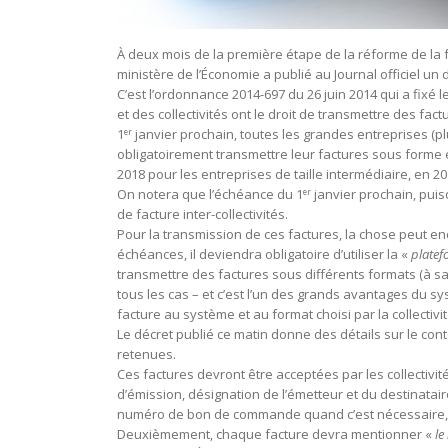
À deux mois de la première étape de la réforme de la fa
ministère de l’Économie a publié au Journal officiel un 
C’est l’ordonnance 2014-697 du 26 juin 2014 qui a fixé l
et des collectivités ont le droit de transmettre des fac
1
janvier prochain, toutes les grandes entreprises (p
er
obligatoirement transmettre leur factures sous forme él
2018 pour les entreprises de taille intermédiaire, en 2
On notera que l’échéance du 1
janvier prochain, puis
er
de facture inter-collectivités.
Pour la transmission de ces factures, la chose peut en
échéances, il deviendra obligatoire d’utiliser la «
platef
transmettre des factures sous différents formats (à sa
tous les cas – et c’est l’un des grands avantages du 
facture au système et au format choisi par la collectivit
Le décret publié ce matin donne des détails sur le con
retenues.
Ces factures devront être acceptées par les collectivit
d’émission, désignation de l’émetteur et du destinatai
numéro de bon de commande quand c’est nécessaire, dat
Deuxièmement, chaque facture devra mentionner «
le