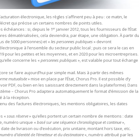
cturation électronique, les règles s’affinent peu à peu : ce matin, le
décret qui précise un certains nombres de points utiles.
es échéances : si, depuis le 1
janvier 2012, tous les fournisseurs de l’État
er
tures dématérialisées, cela deviendra, par étape, une obligation. À partir d
lus de 5000 personnes) et «
les personnes publiques
» devront
ectronique à l’ensemble du secteur public local ; puis ce sera le cas en
019 pour les petites et les moyennes, et en 2020 pour les microentreprises.
qu’elle concerne les «
personnes publiques
», est valable pour tout échange
core se faire aujourd’hui par simple mail. Mais à partir des mêmes
orme mutualisée
» mise en place par l’État, Chorus Pro. Il est possible d’y
voir PDF, ou bien en les saisissant directement dans la plateforme). Dans
système – Chorus Pro adaptera automatiquement le format d’émission de la
é à la réception.
tenu des factures électroniques, les mentions obligatoires, les dates
és «
sous réserve
» qu’elles portent un certain nombre de mentions : date
re, numéro unique «
basé sur une séquence chronologique et continue
»,
e de livraison ou d’exécution, prix unitaire, montant hors taxe, etc.
 numéro d’identité de l’émetteur et du destinataire
», numéro attribué par les