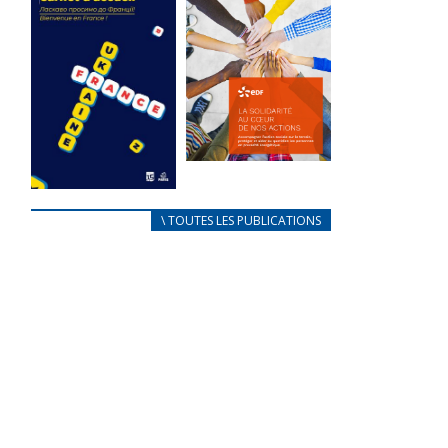
des conflits
l’élu local
d’intérêts
3 avril 2024
18 septembre 2023
Mise à jour avril
FEUILLETER
2024
FEUILLETER
La solidarité
au coeur de
CARNET
\ TOUTES LES PUBLICATIONS
nos actions
D’ACCUEIL
18 septembre 2023
FRANÇAIS/UKRAINIEN
25 avril 2022
FEUILLETER
Afin
d’accompagner
au mieux les
réfugiés
ukrainiens arrivés
en France,...
FEUILLETER