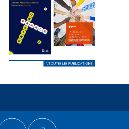
des conflits
l’élu local
d’intérêts
3 avril 2024
18 septembre 2023
Mise à jour avril
FEUILLETER
2024
FEUILLETER
La solidarité
au coeur de
CARNET
\ TOUTES LES PUBLICATIONS
nos actions
D’ACCUEIL
18 septembre 2023
FRANÇAIS/UKRAINIEN
25 avril 2022
FEUILLETER
Afin
d’accompagner
au mieux les
réfugiés
ukrainiens arrivés
en France,...
FEUILLETER