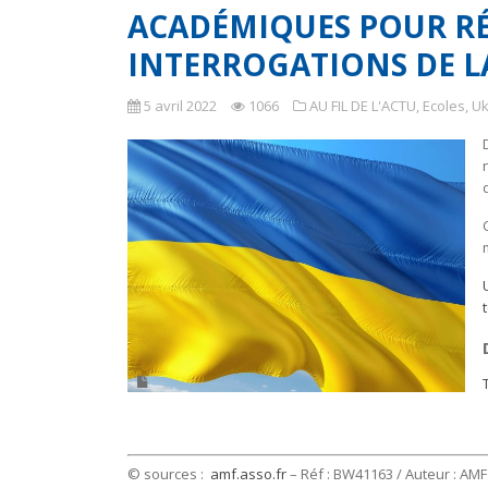
ACADÉMIQUES POUR R
INTERROGATIONS DE 
5 avril 2022
1066
AU FIL DE L'ACTU
,
Ecoles
,
Uk
© sources :
amf.asso.fr
– Réf : BW41163 / Auteur : AMF