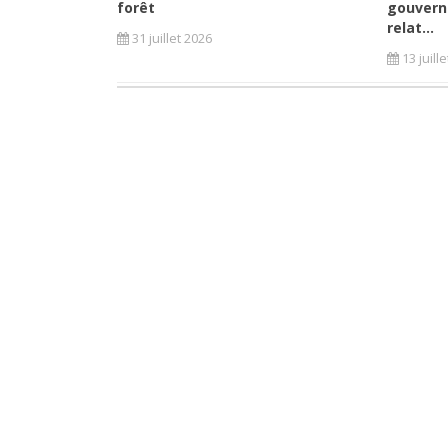
forêt
gouvern
relat...
31 juillet 2026
13 juill