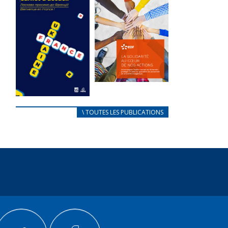
des conflits
l’élu local
d’intérêts
3 avril 2024
18 septembre 2023
Mise à jour avril
FEUILLETER
2024
FEUILLETER
La solidarité
au coeur de
CARNET
\ TOUTES LES PUBLICATIONS
nos actions
D’ACCUEIL
18 septembre 2023
FRANÇAIS/UKRAINIEN
25 avril 2022
FEUILLETER
Afin
d’accompagner
au mieux les
réfugiés
ukrainiens arrivés
en France,...
FEUILLETER