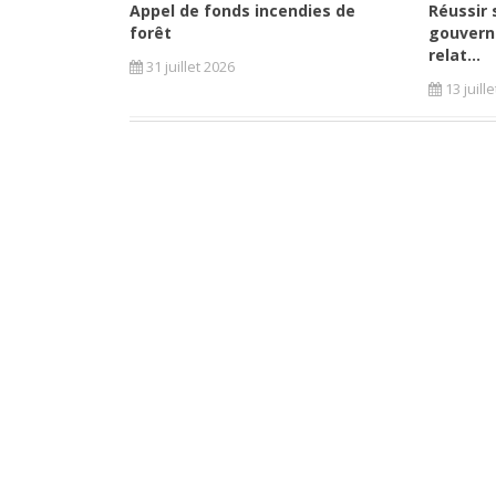
Appel de fonds incendies de
Réussir 
forêt
gouvern
relat...
31 juillet 2026
13 juill