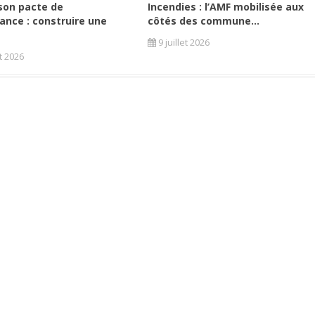
son pacte de
Incendies : l’AMF mobilisée aux
ance : construire une
côtés des commune...
9 juillet 2026
et 2026