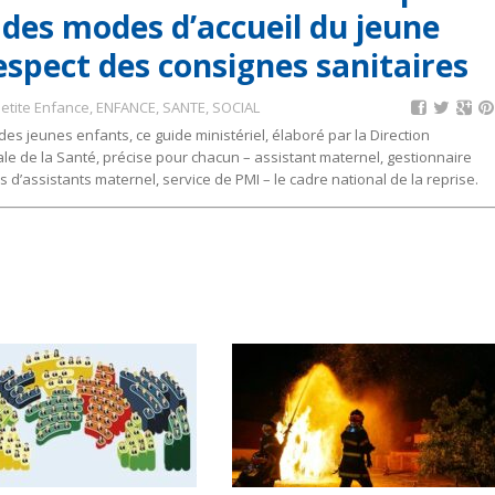
 des modes d’accueil du jeune
espect des consignes sanitaires
Petite Enfance
,
ENFANCE, SANTE, SOCIAL
des jeunes enfants, ce guide ministériel, élaboré par la Direction
le de la Santé, précise pour chacun – assistant maternel, gestionnaire
 d’assistants maternel, service de PMI – le cadre national de la reprise.