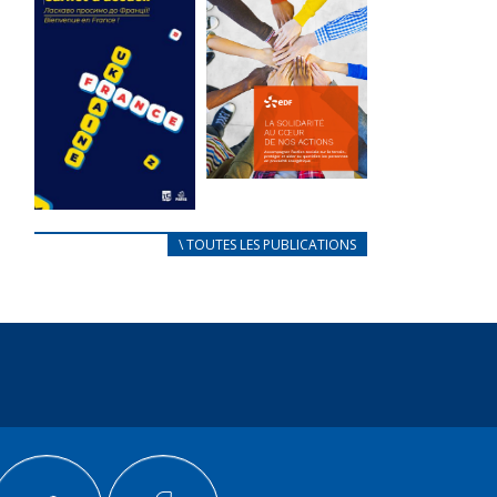
des conflits
l’élu local
d’intérêts
3 avril 2024
18 septembre 2023
Mise à jour avril
FEUILLETER
2024
FEUILLETER
La solidarité
au coeur de
CARNET
\ TOUTES LES PUBLICATIONS
nos actions
D’ACCUEIL
18 septembre 2023
FRANÇAIS/UKRAINIEN
25 avril 2022
FEUILLETER
Afin
d’accompagner
au mieux les
réfugiés
ukrainiens arrivés
en France,...
FEUILLETER