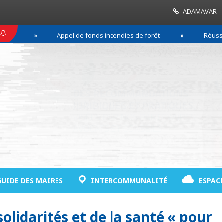
ADAMAVAR
Appel de fonds incendies de forêt
Réussir son 
GUIDE DES MAIRES
INTERCOMMUNALITÉ
ESPAC
olidarités et de la santé « pour