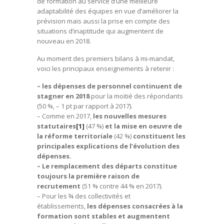
de formation au service d’une meilleure
adaptabilité des équipes en vue d’améliorer la
prévision mais aussi la prise en compte des
situations d’inaptitude qui augmentent de
nouveau en 2018.
Au moment des premiers bilans à mi-mandat,
voici les principaux enseignements à retenir :
– les dépenses de personnel continuent de
stagner en 2018
pour la moitié des répondants
(50 %, – 1 pt par rapport à 2017).
– Comme en 2017,
les nouvelles mesures
statutaires
[1]
(47 %)
et la mise en oeuvre de
la réforme territoriale
(42 %)
constituent les
principales explications de l’évolution des
dépenses.
–
Le remplacement des départs constitue
toujours la première raison de
recrutement
(51 % contre 44 % en 2017).
– Pour les ¾ des collectivités et
établissements,
les dépenses consacrées à la
formation sont stables et augmentent