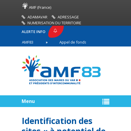
AMF (France)
ADAMAVAR
ADRESSAGE
NUMERISATION DU TERRITOIRE
ALERTE INFO
PRESSE AMF83
Appel de fonds incendies de forêt
res en première ligne
Menu
Identification des