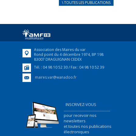
CARNET D’ACCUEIL
\ TOUTES LES PUBLICATIONS
FRANÇAIS/UKRAINIEN
25 avril 2022
Afin d’accompagner au mieux les réfugiés
ukrainiens arrivés en France,...
FEUILLETER
Association des Maires du var
Rond point du 4 décembre 1974, BP 198
83007 DRAGUIGNAN CEDEX
Tél. : 04 98 10 52 30 / Fax : 04 98 10 52 39
maires.var@wanadoo.fr
INSCRIVEZ-VOUS
...................................................
pour recevoir nos
newsletters
et toutes nos publications
électroniques