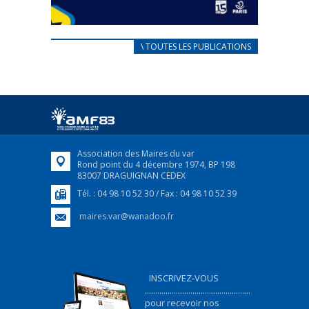
CARNET D’ACCUEIL
\ TOUTES LES PUBLICATIONS
FRANÇAIS/UKRAINIEN
25 avril 2022
Afin d’accompagner au mieux les réfugiés
ukrainiens arrivés en France,...
FEUILLETER
Association des Maires du var
Rond point du 4 décembre 1974, BP 198
83007 DRAGUIGNAN CEDEX
Tél. : 04 98 10 52 30 / Fax : 04 98 10 52 39
maires.var@wanadoo.fr
INSCRIVEZ-VOUS
...................................................
pour recevoir nos