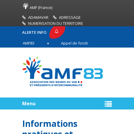
AMF (France)
ADAMAVAR
ADRESSAGE
NUMERISATION DU TERRITOIRE
ALERTE INFO
PRESSE AMF83
Appel de fonds incendies de forêt
res en première ligne
Menu
Informations