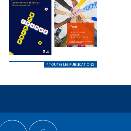
des conflits
l’élu local
d’intérêts
3 avril 2024
18 septembre 2023
Mise à jour avril
FEUILLETER
2024
FEUILLETER
La solidarité
au coeur de
CARNET
\ TOUTES LES PUBLICATIONS
nos actions
D’ACCUEIL
18 septembre 2023
FRANÇAIS/UKRAINIEN
25 avril 2022
FEUILLETER
Afin
d’accompagner
au mieux les
réfugiés
ukrainiens arrivés
en France,...
FEUILLETER