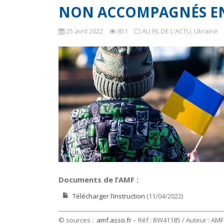
NON ACCOMPAGNÉS EN
25 avril 2022
851
AU FIL DE L'ACTU
,
Ukraine
Documents de l’AMF :
Télécharger l’instruction
(11/04/2022)
© sources :
amf.asso.fr
– Réf : BW41185 / Auteur : AMF 