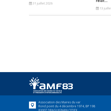
relat...
31 juillet 2026
13 juill
Association des Maires du var
Rond point du 4 décembre 1974, BP 198
83007 DRAGUIGNAN CEDEX