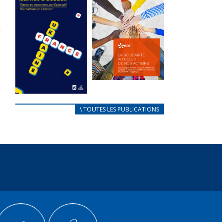
des conflits
l’élu local
d’intérêts
3 avril 2024
18 septembre 2023
Mise à jour avril
FEUILLETER
2024
FEUILLETER
La solidarité
au coeur de
CARNET
\ TOUTES LES PUBLICATIONS
nos actions
D’ACCUEIL
18 septembre 2023
FRANÇAIS/UKRAINIEN
25 avril 2022
FEUILLETER
Afin
d’accompagner
au mieux les
réfugiés
ukrainiens arrivés
en France,...
FEUILLETER