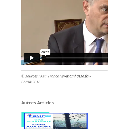
© sources :
AMF France (
www.amf.asso.fr
) –
06/04/2018
Autres Articles