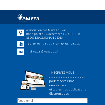
25 avril 2022
Afin d’accompagner au mieux les réfugiés
ukrainiens arrivés en France,...
FEUILLETER
Association des Maires du var
Rond point du 4 décembre 1974, BP 198
83007 DRAGUIGNAN CEDEX
Tél. : 04 98 10 52 30 / Fax : 04 98 10 52 39
maires.var@wanadoo.fr
INSCRIVEZ-VOUS
...................................................
pour recevoir nos
newsletters
et toutes nos publications
électroniques