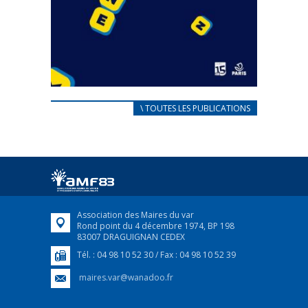
CARNET D’ACCUEIL
\ TOUTES LES PUBLICATIONS
FRANÇAIS/UKRAINIEN
25 avril 2022
Afin d’accompagner au mieux les réfugiés
ukrainiens arrivés en France,...
FEUILLETER
Association des Maires du var
Rond point du 4 décembre 1974, BP 198
83007 DRAGUIGNAN CEDEX
Tél. : 04 98 10 52 30 / Fax : 04 98 10 52 39
maires.var@wanadoo.fr