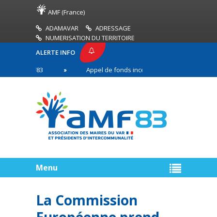
AMF (France)
ADAMAVAR
ADRESSAGE
NUMERISATION DU TERRITOIRE
ALERTE INFO
SE AMF83
Appel de fonds incendies de forêt
R
n première ligne
Menu
La Commission