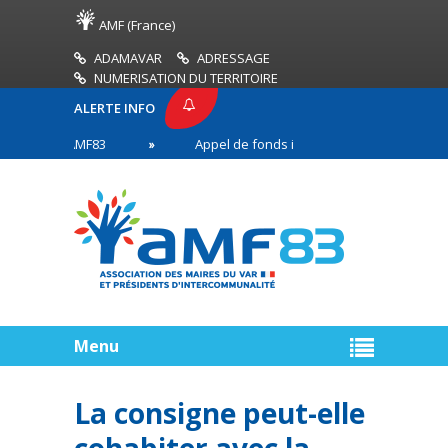
AMF (France)
ADAMAVAR
ADRESSAGE
NUMERISATION DU TERRITOIRE
ALERTE INFO
RESSE AMF83
Appel de fonds incendies de forêt
s en première ligne
Menu
La consigne peut-elle