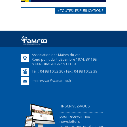
CARNET D’ACCUEIL
\ TOUTES LES PUBLICATIONS
FRANÇAIS/UKRAINIEN
25 avril 2022
Afin d’accompagner au mieux les réfugiés
ukrainiens arrivés en France,...
FEUILLETER
Association des Maires du var
Rond point du 4 décembre 1974, BP 198
83007 DRAGUIGNAN CEDEX
Tél. : 04 98 10 52 30 / Fax : 04 98 10 52 39
maires.var@wanadoo.fr
INSCRIVEZ-VOUS
...................................................
pour recevoir nos
newsletters
et toutes nos publications