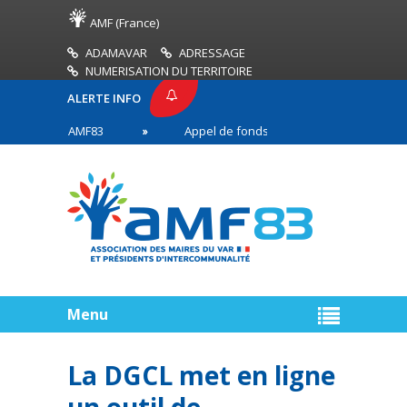
AMF (France)
ADAMAVAR
ADRESSAGE
NUMERISATION DU TERRITOIRE
ALERTE INFO
PRESSE AMF83
Appel de fonds incendies de forêt
res en première ligne
Menu
La DGCL met en ligne