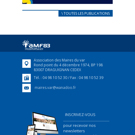
CARNET D’ACCUEIL
\ TOUTES LES PUBLICATIONS
FRANÇAIS/UKRAINIEN
25 avril 2022
Afin d’accompagner au mieux les réfugiés
ukrainiens arrivés en France,...
FEUILLETER
Association des Maires du var
Rond point du 4 décembre 1974, BP 198
83007 DRAGUIGNAN CEDEX
Tél. : 04 98 10 52 30 / Fax : 04 98 10 52 39
maires.var@wanadoo.fr
INSCRIVEZ-VOUS
...................................................
pour recevoir nos
newsletters