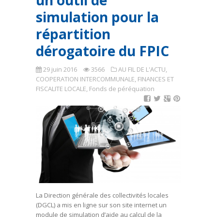
un outil de
simulation pour la
répartition
dérogatoire du FPIC
29 juin 2016
3566
AU FIL DE L'ACTU
,
COOPERATION INTERCOMMUNALE
,
FINANCES ET
FISCALITE LOCALE
,
Fonds de péréquation
La Direction générale des collectivités locales
(DGCL) a mis en ligne sur son site internet un
module de simulation d’aide au calcul de la