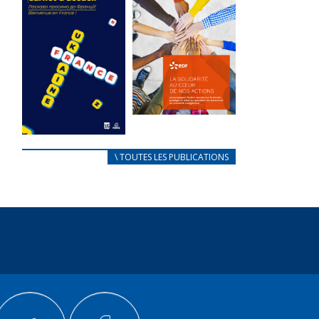
des conflits
l’élu local
d’intérêts
3 avril 2024
18 septembre 2023
Mise à jour avril
FEUILLETER
2024
FEUILLETER
La solidarité
au coeur de
CARNET
\ TOUTES LES PUBLICATIONS
nos actions
D’ACCUEIL
18 septembre 2023
FRANÇAIS/UKRAINIEN
25 avril 2022
FEUILLETER
Afin
d’accompagner
au mieux les
réfugiés
ukrainiens arrivés
en France,...
FEUILLETER