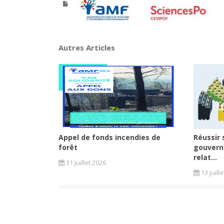
Autres Articles
Appel de fonds incendies de
Réussir 
forêt
gouvern
relat...
31 juillet 2026
13 juill