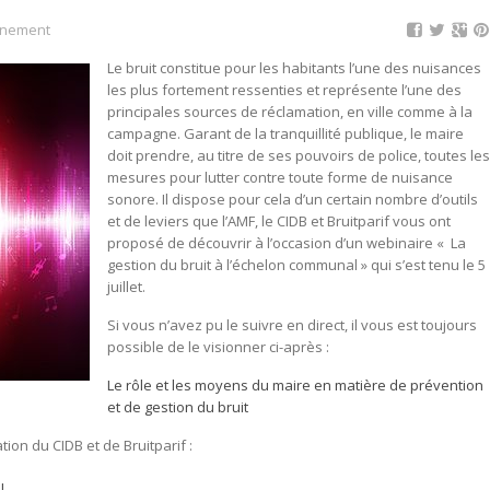
nnement
Le bruit constitue pour les habitants l’une des nuisances
les plus fortement ressenties et représente l’une des
principales sources de réclamation, en ville comme à la
campagne. Garant de la tranquillité publique, le maire
doit prendre, au titre de ses pouvoirs de police, toutes le
mesures pour lutter contre toute forme de nuisance
sonore. Il dispose pour cela d’un certain nombre d’outils
et de leviers que l’AMF, le CIDB et Bruitparif vous ont
proposé de découvrir à l’occasion d’un webinaire « La
gestion du bruit à l’échelon communal » qui s’est tenu le 5
juillet.
Si vous n’avez pu le suivre en direct, il vous est toujours
possible de le visionner ci-après :
Le rôle et les moyens du maire en matière de prévention
et de gestion du bruit
on du CIDB et de Bruitparif :
l