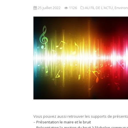
25 juillet 2022
1126
AU FIL DE L'ACTU
,
Enviro
Vous pouvez aussi retrouver les supports de présentati
–
Présentation le maire et le bruit
–
Présentation la gestion du bruit à l’échelon communa