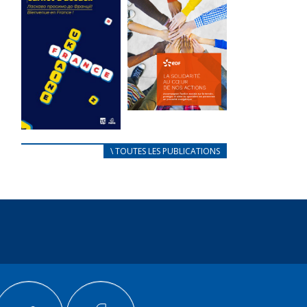
des conflits
l’élu local
d’intérêts
3 avril 2024
18 septembre 2023
Mise à jour avril
FEUILLETER
2024
FEUILLETER
La solidarité
au coeur de
CARNET
\ TOUTES LES PUBLICATIONS
nos actions
D’ACCUEIL
18 septembre 2023
FRANÇAIS/UKRAINIEN
25 avril 2022
FEUILLETER
Afin
d’accompagner
au mieux les
réfugiés
ukrainiens arrivés
en France,...
FEUILLETER