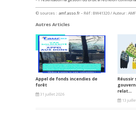
© sources :
amf.asso.fr
– Réf : BW41320 / Auteur : AMF /
Autres Articles
Appel de fonds incendies de
Réussir 
forêt
gouvern
relat...
31 juillet 2026
13 juill