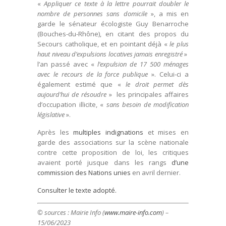
«
Appliquer ce texte à la lettre pourrait doubler le
nombre de personnes sans domicile
», a mis en
garde le sénateur écologiste Guy Benarroche
(Bouches-du-Rhône), en citant des propos du
Secours catholique, et en pointant déjà «
le plus
haut niveau d’expulsions locatives jamais enregistré
»
l’an passé avec «
l’expulsion de 17 500 ménages
avec le recours de la force publique
». Celui-ci a
également estimé que «
le droit permet dès
aujourd’hui de résoudre
» les principales affaires
d’occupation illicite, «
sans besoin de modification
législative
».
Après les
multiples indignations
et mises en
garde des associations sur la scène nationale
contre cette proposition de loi, les critiques
avaient porté jusque dans les rangs
d’une
commission des Nations unies
en avril dernier.
Consulter le texte adopté.
© sources : Mairie Info (
www.maire-info.com
) –
15/06/2023