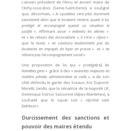
L’ancien président de l’Anru et ancien maire de
Clichy-sous-Bois (Seine-Saint-Denis) a souligné
que, désormais, «
le squatteur sera plus durement
sanctionné alors que le locataire restera, quant à lui,
protégé et accompagné quand sa situation le
justifie
». Affirmant avoir «
entendu les alertes
»
et «
les retours des associations
», il s’est «
réjoui
»
que le texte «
ne conduira évidemment pas les
locataires en impayés de loyer en prison
» et «
ne
réduira pas l’accompagnement social
».
Une proposition de loi qui «
protège
[ra]
les
honnêtes gens
» grâce à des «
avancées majeures en
matière pénale, administrative et civile
», a de son
côté défendu le garde des Sceaux, Eric Dupond-
Moretti, tandis que la sénatrice de la majorité LR,
Dominique Estrosi Sassonne (Alpes-Maritimes), a
souhaité que le squat soit «
réprimé sans
faiblesse
».
Durcissement des sanctions et
pouvoir des maires étendu