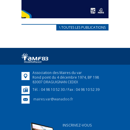
CARNET D’ACCUEIL
\ TOUTES LES PUBLICATIONS
FRANÇAIS/UKRAINIEN
25 avril 2022
Afin d’accompagner au mieux les réfugiés
ukrainiens arrivés en France,...
FEUILLETER
Association des Maires du var
Rond point du 4 décembre 1974, BP 198
83007 DRAGUIGNAN CEDEX
Tél. : 04 98 10 52 30 / Fax : 04 98 10 52 39
maires.var@wanadoo.fr
INSCRIVEZ-VOUS