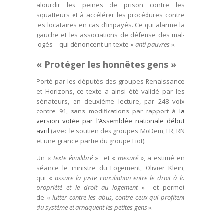
alourdir les peines de prison contre les
squatteurs et à accélérer les procédures contre
les locataires en cas d’impayés. Ce qui alarme la
gauche et les associations de défense des mal-
logés – qui dénoncent un texte «
anti-pauvres
».
« Protéger les honnêtes gens »
Porté par les députés des groupes Renaissance
et Horizons, ce texte a ainsi été validé par les
sénateurs, en deuxième lecture, par 248 voix
contre 91, sans modifications par rapport à
la
version votée par l’Assemblée nationale début
avril
(avec le soutien des groupes MoDem, LR, RN
et une grande partie du groupe Liot).
Un «
texte équilibré
» et «
mesuré
», a estimé en
séance le ministre du Logement, Olivier Klein,
qui «
assure la juste conciliation entre le droit à la
propriété et le droit au logement
» et permet
de «
lutter contre les abus, contre ceux qui profitent
du système et arnaquent les petites gens
».