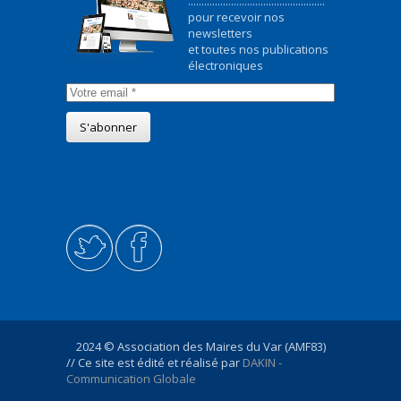
...................................................
pour recevoir nos
newsletters
et toutes nos publications
électroniques
2024 © Association des Maires du Var (AMF83)
// Ce site est édité et réalisé par
DAKIN -
Communication Globale