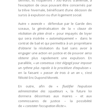
définitif, ils risqueront 7 500 euros d’amende, à
l’exception de ceux pouvant être concernés par
la trêve hivernale, bénéficiant d’une décision de
sursis à expulsion ou d’un logement social.
Autre «
avancée
» défendue par le Garde des
sceaux, la généralisation de la «
clause de
résiliation de plein droit
» pour impayés de loyer
qui sera insérée «
automatiquement
» dans le
contrat de bail et qui permettra à un propriétaire
d’obtenir la résiliation du bail sans avoir à
engager une action en justice et de pouvoir ainsi
obtenir plus rapidement une expulsion. En
parallèle, «
un consensus s’est dégagé pour imposer
un rythme plus rapide à la procédure d’expulsion
»
en la faisant «
passer de trois à un an
», s’est
félicité Eric Dupond Moretti.
En outre, afin de «
fluidifier l’expulsion
administrative des squatteurs
», la future loi
donnera désormais aux maires – et aux
commissaires de justice – la possibilité
de «
constater l’occupation illicite
».