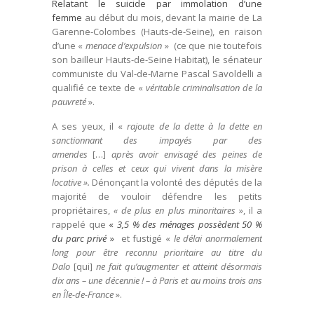
Relatant le suicide par immolation d’une
femme
au début du mois, devant la mairie de La
Garenne-Colombes (Hauts-de-Seine), en raison
d’une «
menace d’expulsion
» (ce que nie toutefois
son bailleur Hauts-de-Seine Habitat), le sénateur
communiste du Val-de-Marne Pascal Savoldelli a
qualifié ce texte de «
véritable criminalisation de la
pauvreté
».
A ses yeux, il «
rajoute de la dette à la dette en
sanctionnant des impayés par des
amendes
[…]
après avoir envisagé des peines de
prison à celles et ceux qui vivent dans la misère
locative ».
Dénonçant la volonté des députés de la
majorité de vouloir défendre les petits
propriétaires,
« de plus en plus minoritaires
», il a
rappelé que
«
3,5 % des ménages possèdent 50 %
du parc privé
»
et fustigé «
le délai anormalement
long pour être reconnu prioritaire au titre du
Dalo
[qui]
ne fait qu’augmenter et atteint désormais
dix ans – une décennie ! – à Paris et au moins trois ans
en Île-de-France
».