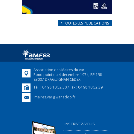
CARNET D’ACCUEIL
\ TOUTES LES PUBLICATIONS
FRANÇAIS/UKRAINIEN
25 avril 2022
Afin d’accompagner au mieux les réfugiés
ukrainiens arrivés en France,...
FEUILLETER
Association des Maires du var
Rond point du 4 décembre 1974, BP 198
83007 DRAGUIGNAN CEDEX
Tél. : 04 98 10 52 30 / Fax : 04 98 10 52 39
maires.var@wanadoo.fr
INSCRIVEZ-VOUS
...................................................