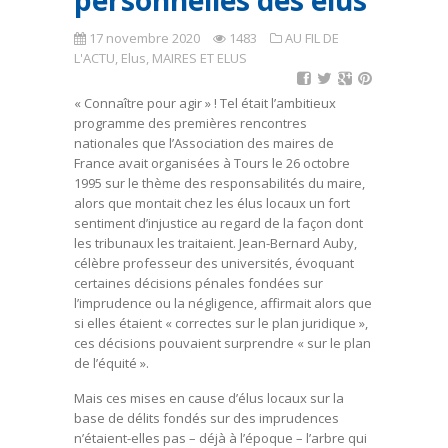
personnelles des élus
17 novembre 2020
1483
AU FIL DE
L'ACTU
,
Elus
,
MAIRES ET ELUS
« Connaître pour agir » ! Tel était l’ambitieux
programme des premières rencontres
nationales que l’Association des maires de
France avait organisées à Tours le 26 octobre
1995 sur le thème des responsabilités du maire,
alors que montait chez les élus locaux un fort
sentiment d’injustice au regard de la façon dont
les tribunaux les traitaient. Jean-Bernard Auby,
célèbre professeur des universités, évoquant
certaines décisions pénales fondées sur
l’imprudence ou la négligence, affirmait alors que
si elles étaient « correctes sur le plan juridique »,
ces décisions pouvaient surprendre « sur le plan
de l’équité ».
Mais ces mises en cause d’élus locaux sur la
base de délits fondés sur des imprudences
n’étaient-elles pas – déjà à l’époque – l’arbre qui