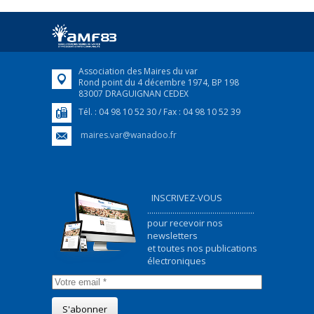
Afin d’accompagner au mieux les réfugiés
ukrainiens arrivés en France,...
FEUILLETER
Association des Maires du var
Rond point du 4 décembre 1974, BP 198
83007 DRAGUIGNAN CEDEX
Tél. : 04 98 10 52 30 / Fax : 04 98 10 52 39
maires.var@wanadoo.fr
INSCRIVEZ-VOUS
...................................................
pour recevoir nos
newsletters
et toutes nos publications
électroniques