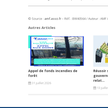
© Source :
amf.asso.fr
– Réf. : BW40564 / Auteur : AMF 
Autres Articles
Appel de fonds incendies de
Réussir 
forêt
gouvern
relat...
31 juillet 2026
13 juill