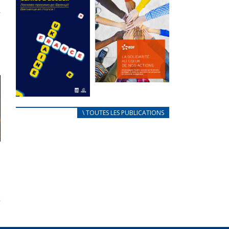
des conflits
l’élu local
d’intérêts
3 avril 2024
18 septembre 2023
Mise à jour avril
FEUILLETER
2024
FEUILLETER
La solidarité
au coeur de
CARNET
\ TOUTES LES PUBLICATIONS
nos actions
D’ACCUEIL
18 septembre 2023
FRANÇAIS/UKRAINIEN
25 avril 2022
FEUILLETER
Afin
d’accompagner
au mieux les
réfugiés
ukrainiens arrivés
en France,...
FEUILLETER