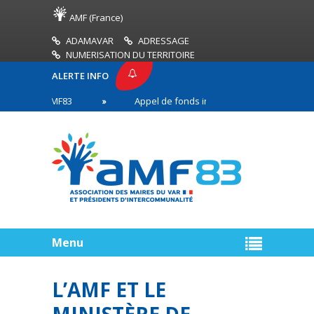
AMF (France)
ADAMAVAR
ADRESSAGE
NUMERISATION DU TERRITOIRE
ALERTE INFO
ESSE AMF83
Appel de fonds incendies de forêt
 en première ligne
Menu
L’AMF ET LE