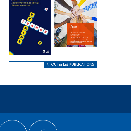
des conflits
l’élu local
d’intérêts
3 avril 2024
18 septembre 2023
Mise à jour avril
FEUILLETER
2024
FEUILLETER
La solidarité
au coeur de
CARNET
\ TOUTES LES PUBLICATIONS
nos actions
D’ACCUEIL
18 septembre 2023
FRANÇAIS/UKRAINIEN
25 avril 2022
FEUILLETER
Afin
d’accompagner
au mieux les
réfugiés
ukrainiens arrivés
en France,...
FEUILLETER