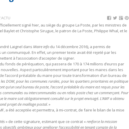
L'ACTU
ficiellement signé hier, au siège du groupe La Poste, par les ministres de
el Baylet et Christophe Sirugue, le patron de La Poste, Philippe Whal, et le
d’André Laignel dans
Maire info
du 14 décembre 2016), a permis de
ns un communiqué. En effet, un premier texte avait été rejeté par les
ttent à l’association d’accepter de signer.
 du fonds de péréquation, qui passera de 170 à 174 millions d’euros par
 nouvelles. Aspect particulièrement important pour les maires dans les
 de l’accord préalable du maire pour toute transformation d’un bureau de
 les DOM, pour les communes rurales, pour les quartiers prioritaires en politique
’ont qu’un seul bureau de poste, l’accord préalable du maire est requis pour les
les communales ou intercommunales ou en relais poste chez un commerçant. Pour
ue le maire soit obligatoirement consulté sur le projet envisagé. L’AMF a obtenu
ond projet de maillage postal.
»
a été acceptée et permettra, à mi-contrat, de faire le bilan de la mise
cités
» de cette signature, estimant que ce contrat «
renforce la mission
s objectifs ambitieux pour améliorer l’accessibilité en tenant compte de la