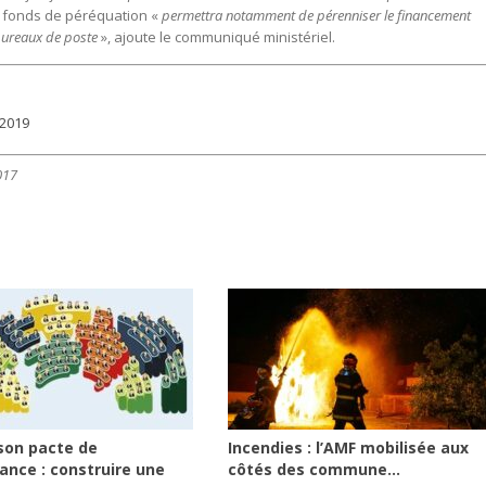
u fonds de péréquation «
permettra notamment de pérenniser le financement
 bureaux de poste
», ajoute le communiqué ministériel.
-2019
017
son pacte de
Incendies : l’AMF mobilisée aux
ance : construire une
côtés des commune...