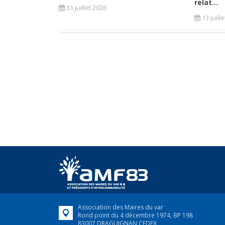
relat...
31 juillet 2026
13 juill
Association des Maires du var
Rond point du 4 décembre 1974, BP 198
83007 DRAGUIGNAN CEDEX