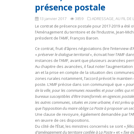
présence postale
13 janvier 2017
3859
ADRESSAGE
,
AU FIL DE 
Le contrat de présence postale pour 2017-2019 a été of
l’Aménagement du territoire et de l’Industrie, Jean-Mich
président de l’AMF, François Baroin.
Ce contrat, fruit d’âpres négociations (lire l’interview 
«
préserver le dialogue territorial
», écrivait hier l’AMF da
instances de l’AMF, avant que plusieurs avancées perme
Au chapitre des avancées, il faut noter l’augmentation
an et la prise en compte de la situation des communes
zones rurales notamment, l’accord prévoit le maintien
poste. L’AMF précise dans son communiqué que «
pour
de la ville, pour les communes nouvelles et pour celles qui n
bureaux susceptibles d’être transformés en agences posta
les autres communes, situées en zone urbaine, il est prévu q
que l’opposition du maire oblige La Poste à proposer un sec
Une clause de revoyure, également demandée par l’AMF, 
en œuvre de ces dispositions.
Du côté de l’État, les ministres concernés se sont «
féli
d’aménagement du territoire confiée à La Poste
» et «
fixe de