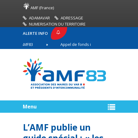
AMF (France)
ADAMAVAR
ADRESSAGE
NUMERISATION DU TERRITOIRE
ALERTE INFO
ESSE AMF83
Appel de fonds incendies de forêt
s en première ligne
Menu
L’AMF publie un