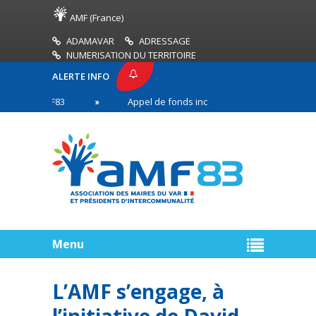
AMF (France)
ADAMAVAR
ADRESSAGE
NUMERISATION DU TERRITOIRE
ALERTE INFO
SE AMF83
Appel de fonds incendies de forêt
n première ligne
Menu
L’AMF s’engage, à