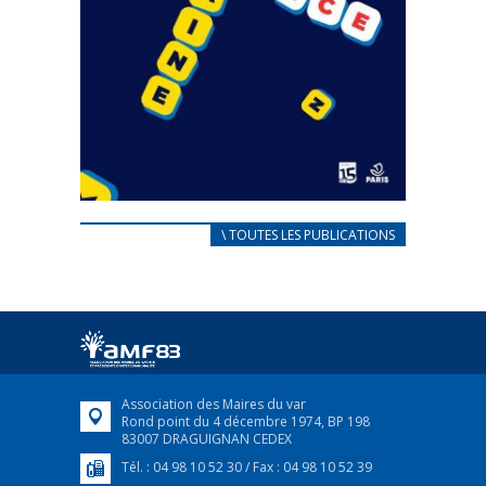
CARNET D’ACCUEIL
\ TOUTES LES PUBLICATIONS
FRANÇAIS/UKRAINIEN
25 avril 2022
Afin d’accompagner au mieux les réfugiés
ukrainiens arrivés en France,...
FEUILLETER
Association des Maires du var
Rond point du 4 décembre 1974, BP 198
83007 DRAGUIGNAN CEDEX
Tél. : 04 98 10 52 30 / Fax : 04 98 10 52 39