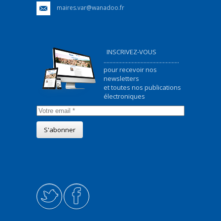
maires.var@wanadoo.fr
INSCRIVEZ-VOUS
...................................................
pour recevoir nos
newsletters
et toutes nos publications
électroniques