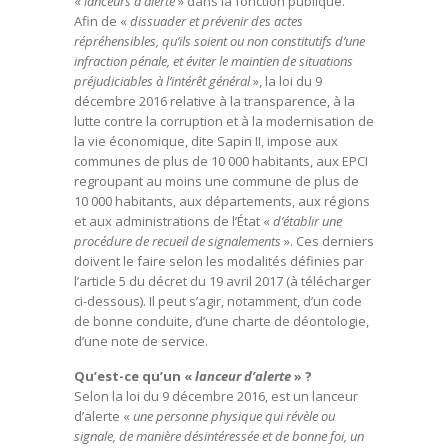
«
lanceurs d’alerte
» dans la fonction publique.
Afin de «
dissuader et prévenir des actes
répréhensibles, qu’ils soient ou non constitutifs d’une
infraction pénale, et éviter le maintien de situations
préjudiciables à l’intérêt général
», la loi du 9
décembre 2016 relative à la transparence, à la
lutte contre la corruption et à la modernisation de
la vie économique, dite Sapin II, impose aux
communes de plus de 10 000 habitants, aux EPCI
regroupant au moins une commune de plus de
10 000 habitants, aux départements, aux régions
et aux administrations de l’État «
d’établir une
procédure de recueil de signalements
». Ces derniers
doivent le faire selon les modalités définies par
l’article 5 du décret du 19 avril 2017 (à télécharger
ci-dessous). Il peut s’agir, notamment, d’un code
de bonne conduite, d’une charte de déontologie,
d’une note de service.
Qu’est-ce qu’un «
lanceur d’alerte
» ?
Selon la loi du 9 décembre 2016, est un lanceur
d’alerte «
une personne physique qui révèle ou
signale, de manière désintéressée et de bonne foi, un