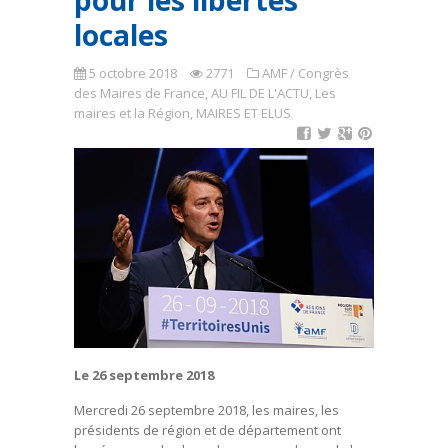
pour les libertés
locales
5 octobre 2018
2771
AMF / Congrès
des Maires de France
,
AU FIL DE L'ACTU
,
Les
maires et la Région
,
MAIRES ET ELUS
Le 26 septembre 2018
Mercredi 26 septembre 2018, les maires, les
présidents de région et de département ont