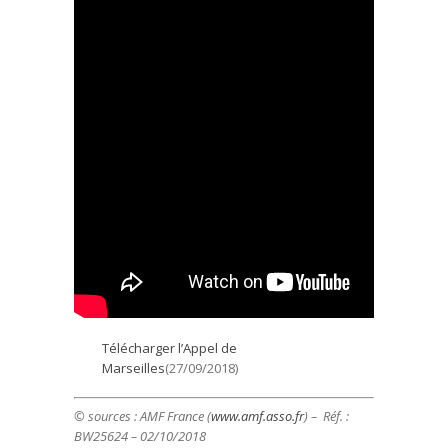
Télécharger l’Appel de
Marseilles
(27/09/2018)
© sources :
AMF France (
www.amf.asso.fr
)
– Réf. :
BW25624 – 02/10/2018