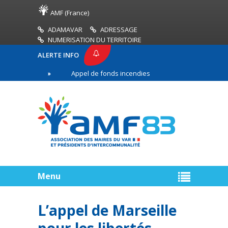
AMF (France)
ADAMAVAR
ADRESSAGE
NUMERISATION DU TERRITOIRE
ALERTE INFO
83
Appel de fonds incendies de forêt
Réussir 
re ligne
Menu
L’appel de Marseille