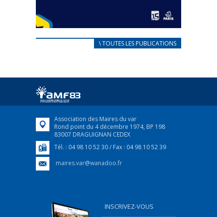
CARNET D’ACCUEIL
\ TOUTES LES PUBLICATIONS
FRANÇAIS/UKRAINIEN
25 avril 2022
Afin d’accompagner au mieux les réfugiés
ukrainiens arrivés en France,...
FEUILLETER
Association des Maires du var
Rond point du 4 décembre 1974, BP 198
83007 DRAGUIGNAN CEDEX
Tél. : 04 98 10 52 30 / Fax : 04 98 10 52 39
maires.var@wanadoo.fr
INSCRIVEZ-VOUS
...................................................