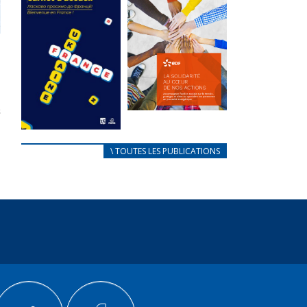
des conflits
l’élu local
d’intérêts
3 avril 2024
18 septembre 2023
Mise à jour avril
FEUILLETER
2024
FEUILLETER
La solidarité
au coeur de
CARNET
\ TOUTES LES PUBLICATIONS
nos actions
D’ACCUEIL
18 septembre 2023
FRANÇAIS/UKRAINIEN
25 avril 2022
FEUILLETER
Afin
d’accompagner
au mieux les
réfugiés
ukrainiens arrivés
en France,...
FEUILLETER