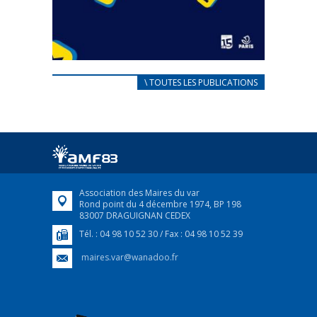
CARNET D’ACCUEIL
\ TOUTES LES PUBLICATIONS
FRANÇAIS/UKRAINIEN
25 avril 2022
Afin d’accompagner au mieux les réfugiés
ukrainiens arrivés en France,...
FEUILLETER
Association des Maires du var
Rond point du 4 décembre 1974, BP 198
83007 DRAGUIGNAN CEDEX
Tél. : 04 98 10 52 30 / Fax : 04 98 10 52 39
maires.var@wanadoo.fr