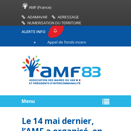
AMF (France)
ADAMAVAR
ADRESSAGE
NUMERISATION DU TERRITOIRE
ALERTE INFO
 AMF83
Appel de fonds incendies de forêt
Réu
remière ligne
Menu
Le 14 mai dernier,