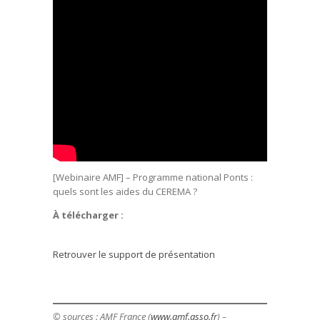
[Webinaire AMF] – Programme national Ponts :
quels sont les aides du CEREMA ?
À télécharger :
Retrouver le support de présentation
© sources : AMF France (
www.amf.asso.fr
) –