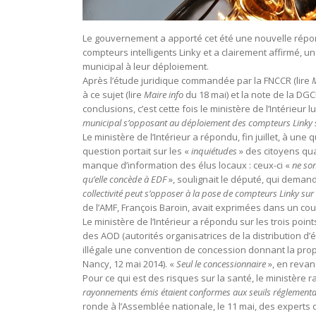
Le gouvernement a apporté cet été une nouvelle répo
compteurs intelligents Linky et a clairement affirmé, un
municipal à leur déploiement.
Après l’étude juridique commandée par la FNCCR (lire
M
à ce sujet (lire
Maire info
du 18 mai) et la note de la DGCL
conclusions, c’est cette fois le ministère de l’Intérieur 
municipal s’opposant au déploiement des compteurs Linky ser
Le ministère de l’Intérieur a répondu, fin juillet, à un
question portait sur les «
inquiétudes
» des citoyens qu
manque d’information des élus locaux : ceux-ci «
ne son
qu’elle concède à EDF
», soulignait le député, qui dema
collectivité peut s’opposer à la pose de compteurs Linky sur 
de l’AMF, François Baroin, avait exprimées dans un cou
Le ministère de l’Intérieur a répondu sur les trois poi
des AOD (autorités organisatrices de la distribution d’é
illégale une convention de concession donnant la pro
Nancy, 12 mai 2014). «
Seul le concessionnaire
», en revan
Pour ce qui est des risques sur la santé, le ministère r
rayonnements émis étaient conformes aux seuils réglementai
ronde à l’Assemblée nationale, le 11 mai, des experts