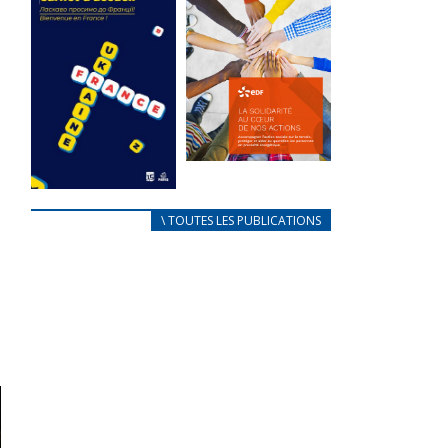
des conflits
l’élu local
d’intérêts
3 avril 2024
18 septembre 2023
Mise à jour avril
FEUILLETER
2024
FEUILLETER
La solidarité
au coeur de
CARNET
\ TOUTES LES PUBLICATIONS
nos actions
D’ACCUEIL
18 septembre 2023
FRANÇAIS/UKRAINIEN
25 avril 2022
FEUILLETER
Afin
d’accompagner
au mieux les
réfugiés
ukrainiens arrivés
en France,...
FEUILLETER