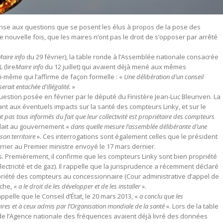
nse aux questions que se posent les élus à propos de la pose des
e nouvelle fois, que les maires n’ont pas le droit de s’opposer par arrêté
aire info
du 29 février), la table ronde à l’Assemblée nationale consacrée
 (lire
Maire info
du 12 juillet) qui avaient déjà mené aux mêmes
lui-même qui l’affirme de façon formelle : «
Une délibération d’un conseil
ait entachée d’illégalité.
»
e question posée en février par le député du Finistère Jean-Luc Bleunven. La
ant aux éventuels impacts sur la santé des compteurs Linky, et sur le
t pas tous informés du fait que leur collectivité est propriétaire des compteurs
ndait au gouvernement «
dans quelle mesure l’assemblée délibérante d’une
son territoire
». Ces interrogations sont également celles que le président
rrier au Premier ministre envoyé le 17 mars dernier.
nts. Premièrement, il confirme que les compteurs Linky sont bien propriété
lectricité et de gaz). Il rappelle que la jurisprudence a récemment déclaré
priété des compteurs au concessionnaire (Cour administrative d’appel de
che, «
a le droit de les développer et de les installer
».
appelle que le Conseil d’État, le 20 mars 2013, «
a conclu que les
res et à ceux admis par l’Organisation mondiale de la santé
». Lors de la table
 de l’Agence nationale des fréquences avaient déjà livré des données