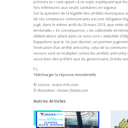
précises et «
sans appel
» à ce sujet, expliquant que l
fois inférieures aux seuils sanitaires en vigueur.
Sur la question de la légalité des arrêtés municipaux a
de ces compteurs communicants est une obligation légale
jugé, dans le même arrêt du 20 mars 2013, que cette ob
territoriales
». En conséquence, «
les collectivités territo
délibérations allant dans ce sens sont «
entachées d’illé
Rappelons que le 1er juin dernier, un premier jugemen
l’exécution d’un arrêté anti-Linky, celui de la commune d
recours vont se multiplier contre les arrêtés anti-Link
aussi bien des préfets que du gestionnaire, Enedis (ex
F.L.
Télécharger la réponse ministérielle.
© source : maire-info.com
© illustration : chones/ fotolia.com
Autres Articles