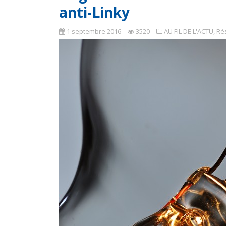
anti-Linky
1 septembre 2016
3520
AU FIL DE L'ACTU
,
Rés