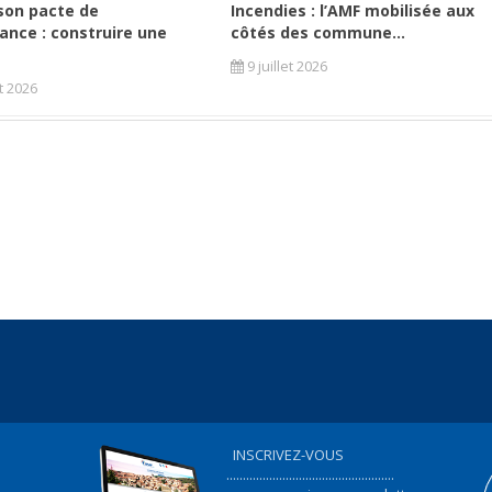
son pacte de
Incendies : l’AMF mobilisée aux
ance : construire une
côtés des commune...
9 juillet 2026
et 2026
INSCRIVEZ-VOUS
...................................................