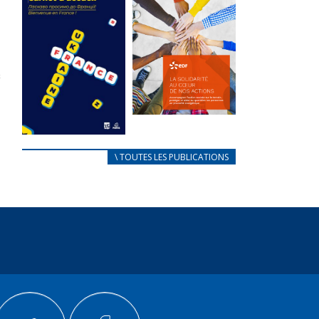
des conflits
l’élu local
d’intérêts
3 avril 2024
18 septembre 2023
Mise à jour avril
FEUILLETER
2024
FEUILLETER
La solidarité
au coeur de
CARNET
\ TOUTES LES PUBLICATIONS
nos actions
D’ACCUEIL
18 septembre 2023
FRANÇAIS/UKRAINIEN
25 avril 2022
FEUILLETER
Afin
d’accompagner
au mieux les
réfugiés
ukrainiens arrivés
en France,...
FEUILLETER