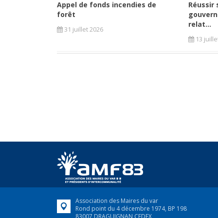
Appel de fonds incendies de
Réussir 
forêt
gouvern
relat...
31 juillet 2026
13 juill
Association des Maires du var
Rond point du 4 décembre 1974, BP 198
83007 DRAGUIGNAN CEDEX