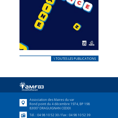
CARNET D’ACCUEIL
\ TOUTES LES PUBLICATIONS
FRANÇAIS/UKRAINIEN
25 avril 2022
Afin d’accompagner au mieux les réfugiés
ukrainiens arrivés en France,...
FEUILLETER
Association des Maires du var
Rond point du 4 décembre 1974, BP 198
83007 DRAGUIGNAN CEDEX
Tél. : 04 98 10 52 30 / Fax : 04 98 10 52 39