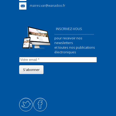
maires.var@wanadoo.fr
INSCRIVEZ-VOUS
...................................................
pour recevoir nos
newsletters
et toutes nos publications
électroniques