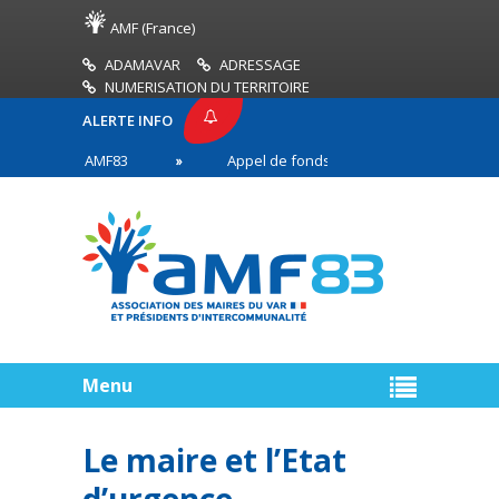
AMF (France)
ADAMAVAR
ADRESSAGE
NUMERISATION DU TERRITOIRE
ALERTE INFO
PRESSE AMF83
Appel de fonds incendies de forêt
res en première ligne
Menu
Le maire et l’Etat