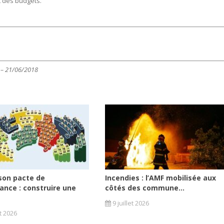
t des budgets.
4 – 21/06/2018
son pacte de
Incendies : l’AMF mobilisée aux
ance : construire une
côtés des commune...
9 juillet 2026
et 2026