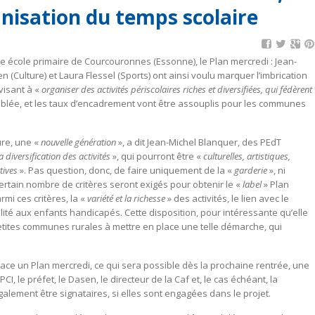
anisation du temps scolaire
ne école primaire de Courcouronnes (Essonne), le Plan mercredi : Jean-
 (Culture) et Laura Flessel (Sports) ont ainsi voulu marquer l’imbrication
visant à «
organiser des activités périscolaires riches et diversifiées, qui fédèrent
e doublée, et les taux d’encadrement vont être assouplis pour les communes
ure, une «
nouvelle génération
», a dit Jean-Michel Blanquer, des PEdT
la diversification des activités
», qui pourront être «
culturelles, artistiques,
tives
». Pas question, donc, de faire uniquement de la «
garderie
», ni
certain nombre de critères seront exigés pour obtenir le «
label
» Plan
armi ces critères, la «
variété et la richesse
» des activités, le lien avec le
sibilité aux enfants handicapés. Cette disposition, pour intéressante qu’elle
etites communes rurales à mettre en place une telle démarche, qui
ace un Plan mercredi, ce qui sera possible dès la prochaine rentrée, une
CI, le préfet, le Dasen, le directeur de la Caf et, le cas échéant, la
alement être signataires, si elles sont engagées dans le projet.