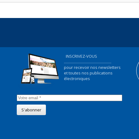
INSCRIVEZ-VOUS
...................................................
pour recevoir nos newsletters
et toutes nos publications
électroniques