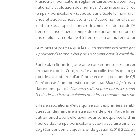
Plusieurs modifications réglementaires vont accompagn
national d’évaluation des normes. Deux mesures à ret
temps « périscolaire » (avec ou sans école le matin), 
ends et aux vacances scolaires. Deuxièmement, les ta
vont être assouplis le mercredi, comme l’a demandé l’A
heures consécutives, temps de restauration compris),
ans et plus ; au-delà de 4-5 heures : un animateur pou
Le ministère précise que les «
intervenants extérieurs po
«
pourront désormais être pris en compte dans le calcul d
Sur le plan financier, une aide conséquente sera accord
ordinaire » de la Cnaf, versée aux collectivités qui or
pour les signataires d’un Plan mercredi, passant de 0,
En réponse à une question posée par
Maire info
à Jean
clairement que «
le Plan mercredi est pour toutes les commun
Fonds de soutien est maintenu pour les communes qui restent 
Si les associations d’élus qui se sont exprimées sembl
question demandera à être suivie de près : l’aide fina
autrement dit, va-t-elle avoir pour conséquence la dimi
heures des temps périscolaire et extrascolaire ainsi q
Cog (Convention d’objectifs et de gestion) 2018-2022 ent