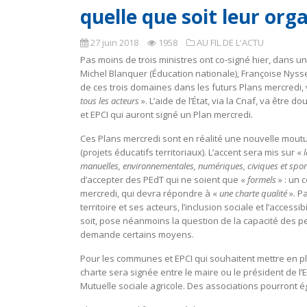
quelle que soit leur org
27 juin 2018
1958
AU FIL DE L'ACTU
Pas moins de trois ministres ont co-signé hier, dans u
Michel Blanquer (Éducation nationale), Françoise Nyssen
de ces trois domaines dans les futurs Plans mercredi, 
tous les acteurs
». L’aide de l’État, via la Cnaf, va êtr
et EPCI qui auront signé un Plan mercredi.
Ces Plans mercredi sont en réalité une nouvelle mout
(projets éducatifs territoriaux). L’accent sera mis sur «
manuelles, environnementales, numériques, civiques et spor
d’accepter des PEdT qui ne soient que «
formels
» : un 
mercredi, qui devra répondre à «
une charte qualité
». P
territoire et ses acteurs, l’inclusion sociale et l’acces
soit, pose néanmoins la question de la capacité des p
demande certains moyens.
Pour les communes et EPCI qui souhaitent mettre en pl
charte sera signée entre le maire ou le président de l’EP
Mutuelle sociale agricole. Des associations pourront ég