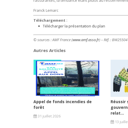
rassurantes, la tendance étant plutôt au resserremen
Franck Lemarc
Téléchargement :
Télécharger la présentation du plan
© sources : AMF France (
www.amf.asso.fr
) – Réf. : BW2550
Autres Articles
Appel de fonds incendies de
Réussir 
forêt
gouvern
relat...
31 juillet 2026
13 juill