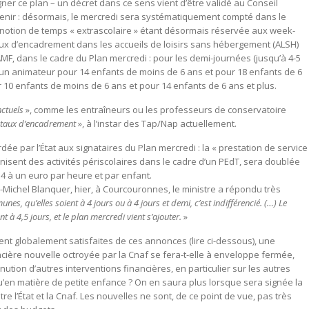
er ce plan – un décret dans ce sens vient d’être validé au Conseil
enir : désormais, le mercredi sera systématiquement compté dans le
la notion de temps « extrascolaire » étant désormais réservée aux week-
ux d’encadrement dans les accueils de loisirs sans hébergement (ALSH)
MF, dans le cadre du Plan mercredi : pour les demi-journées (jusqu’à 4-5
 un animateur pour 14 enfants de moins de 6 ans et pour 18 enfants de 6
r 10 enfants de moins de 6 ans et pour 14 enfants de 6 ans et plus.
nctuels
», comme les entraîneurs ou les professeurs de conservatoire
u taux d’encadrement
», à l’instar des Tap/Nap actuellement.
ée par l’État aux signataires du Plan mercredi : la « prestation de service
ganisent des activités périscolaires dans le cadre d’un PEdT, sera doublée
54 à un euro par heure et par enfant.
-Michel Blanquer, hier, à Courcouronnes, le ministre a répondu très
es, qu’elles soient à 4 jours ou à 4 jours et demi, c’est indifférencié. (…) Le
à 4,5 jours, et le plan mercredi vient s’ajouter.
»
ent globalement satisfaites de ces annonces (lire ci-dessous), une
ncière nouvelle octroyée par la Cnaf se fera-t-elle à enveloppe fermée,
nution d’autres interventions financières, en particulier sur les autres
u’en matière de petite enfance ? On en saura plus lorsque sera signée la
re l’État et la Cnaf. Les nouvelles ne sont, de ce point de vue, pas très