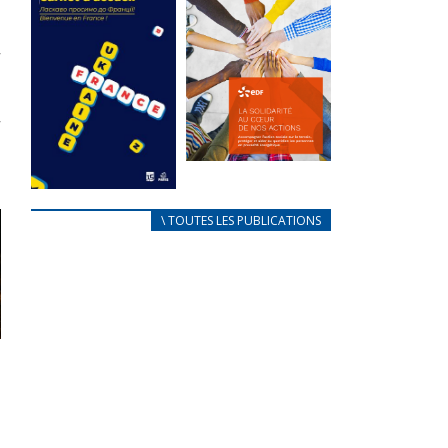
des conflits
l’élu local
d’intérêts
3 avril 2024
18 septembre 2023
Mise à jour avril
FEUILLETER
2024
FEUILLETER
La solidarité
au coeur de
CARNET
\ TOUTES LES PUBLICATIONS
nos actions
D’ACCUEIL
18 septembre 2023
FRANÇAIS/UKRAINIEN
25 avril 2022
FEUILLETER
Afin
d’accompagner
au mieux les
réfugiés
ukrainiens arrivés
en France,...
FEUILLETER