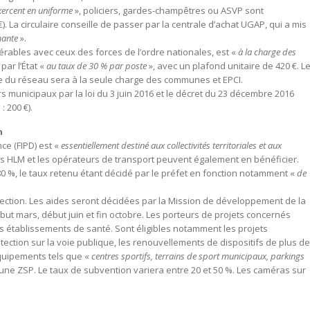
xercent en uniforme
», policiers, gardes-champêtres ou ASVP sont
. La circulaire conseille de passer par la centrale d’achat UGAP, qui a mis
mante
».
rables avec ceux des forces de l’ordre nationales, est «
à la charge des
ar l’État «
au taux de 30 % par poste
», avec un plafond unitaire de 420 €. L
nce du réseau sera à la seule charge des communes et EPCI.
s municipaux par la loi du 3 juin 2016 et le décret du 23 décembre 2016
: 200 €).
n
ce (FIPD) est «
essentiellement destiné aux collectivités territoriales et aux
mes HLM et les opérateurs de transport peuvent également en bénéficier.
0 %, le taux retenu étant décidé par le préfet en fonction notamment «
de
ection. Les aides seront décidées par la Mission de développement de la
but mars, début juin et fin octobre. Les porteurs de projets concernés
t les établissements de santé. Sont éligibles notamment les projets
tection sur la voie publique, les renouvellements de dispositifs de plus de
équipements tels que «
centres sportifs, terrains de sport municipaux, parkings
s une ZSP. Le taux de subvention variera entre 20 et 50 %. Les caméras sur