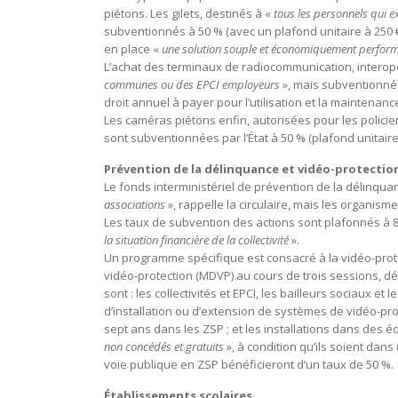
piétons. Les gilets, destinés à «
tous les personnels qui e
subventionnés à 50 % (avec un plafond unitaire à 250 €)
en place «
une solution souple et économiquement perfor
L’achat des terminaux de radiocommunication, interopé
communes ou des EPCI employeurs
», mais subventionné p
droit annuel à payer pour l’utilisation et la maintena
Les caméras piétons enfin, autorisées pour les policier
sont subventionnées par l’État à 50 % (plafond unitaire 
Prévention de la délinquance et vidéo-protectio
Le fonds interministériel de prévention de la délinquan
associations
», rappelle la circulaire, mais les organis
Les taux de subvention des actions sont plafonnés à 8
la situation financière de la collectivité
».
Un programme spécifique est consacré à la vidéo-prot
vidéo-protection (MDVP) au cours de trois sessions, dé
sont : les collectivités et EPCI, les bailleurs sociaux e
d’installation ou d’extension de systèmes de vidéo-pro
sept ans dans les ZSP ; et les installations dans des 
non concédés et gratuits
», à condition qu’ils soient dan
voie publique en ZSP bénéficieront d’un taux de 50 %.
Établissements scolaires