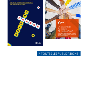
des conflits
l’élu local
d’intérêts
3 avril 2024
18 septembre 2023
Mise à jour avril
FEUILLETER
2024
e
FEUILLETER
La solidarité
au coeur de
CARNET
\ TOUTES LES PUBLICATIONS
nos actions
D’ACCUEIL
18 septembre 2023
FRANÇAIS/UKRAINIEN
25 avril 2022
FEUILLETER
Afin
d’accompagner
au mieux les
réfugiés
ukrainiens arrivés
en France,...
FEUILLETER