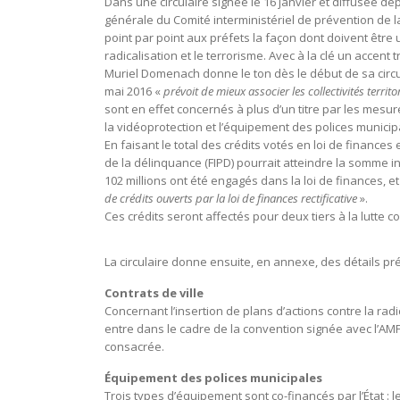
Dans une circulaire signée le 16 janvier et diffusée dep
générale du Comité interministériel de prévention de la
point par point aux préfets la façon dont doivent être u
radicalisation et le terrorisme. Avec à la clé un accent t
Muriel Domenach donne le ton dès le début de sa circulai
mai 2016 «
prévoit de mieux associer les collectivités territo
sont en effet concernés à plus d’un titre par les mesur
la vidéoprotection et l’équipement des polices municip
En faisant le total des crédits votés en loi de finances 
de la délinquance (FIPD) pourrait atteindre la somme in
102 millions ont été engagés dans la loi de finances, 
de crédits ouverts par la loi de finances rectificative
».
Ces crédits seront affectés pour deux tiers à la lutte co
La circulaire donne ensuite, en annexe, des détails préc
Contrats de ville
Concernant l’insertion de plans d’actions contre la radic
entre dans le cadre de la convention signée avec l’AMF
consacrée.
Équipement des polices municipales
Trois types d’équipement sont co-financés par l’État : 