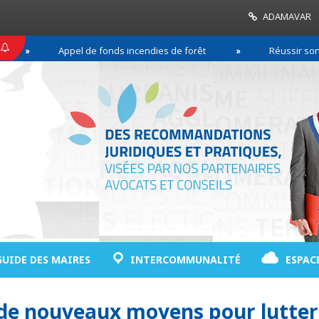
ADAMAVAR
Appel de fonds incendies de forêt
Réussir son pact
GUIDE DES MAIRES
INTERCOMMUNALITÉ
ESPAC
s de nouveaux moyens pour lutter