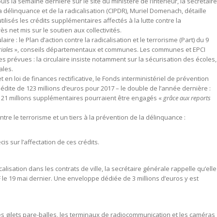
uis la semaine dernière sur le site du ministère de l’Intérieur, la secrétaire
 délinquance et de la radicalisation (CIPDR), Muriel Domenach, détaille
tilisés les crédits supplémentaires affectés à la lutte contre la
rès net mis sur le soutien aux collectivités.
re : le Plan d’action contre la radicalisation et le terrorisme (Part) du 9
riales
», conseils départementaux et communes. Les communes et EPCI
es prévues : la circulaire insiste notamment sur la sécurisation des écoles,
ales.
et en loi de finances rectificative, le Fonds interministériel de prévention
édite de 123 millions d’euros pour 2017 – le double de l’année dernière :
et 21 millions supplémentaires pourraient être engagés «
grâce aux reports
ntre le terrorisme et un tiers à la prévention de la délinquance :
is sur l’affectation de ces crédits.
alisation dans les contrats de ville, la secrétaire générale rappelle qu’elle
 le 19 mai dernier. Une enveloppe dédiée de 3 millions d’euros y est
les gilets pare-balles, les terminaux de radiocommunication et les caméras