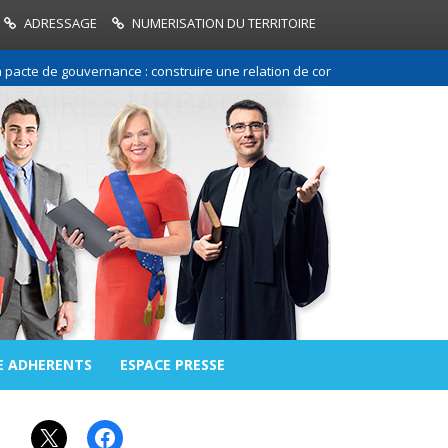
ADRESSAGE
NUMERISATION DU TERRITOIRE
e de gouvernance : construire une relation de confiance entre les commun
E ADHERENTS
ESPACE PRESSE
X
Facebook