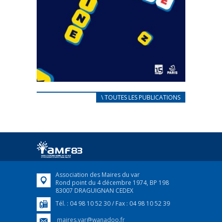
CARNET D’ACCUEIL
\ TOUTES LES PUBLICATIONS
FRANÇAIS/UKRAINIEN
25 avril 2022
Afin d’accompagner au mieux les réfugiés
ukrainiens arrivés en France,...
FEUILLETER
Association des Maires du var
Rond point du 4 décembre 1974, BP 198
83007 DRAGUIGNAN CEDEX
Tél. : 04 98 10 52 30 / Fax : 04 98 10 52 39
maires.var@wanadoo.fr