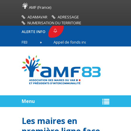
AMF (France)
ADAMAVAR
ADRESSAGE
NUMERISATION DU TERRITOIRE
ALERTE INFO
SE AMF83
Appel de fonds incendies de forêt
en première ligne
Menu
Les maires en