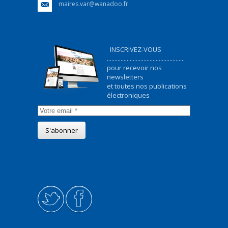
maires.var@wanadoo.fr
INSCRIVEZ-VOUS
...................................................
pour recevoir nos
newsletters
et toutes nos publications
électroniques