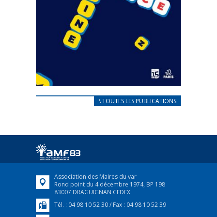
CARNET D’ACCUEIL
\ TOUTES LES PUBLICATIONS
FRANÇAIS/UKRAINIEN
25 avril 2022
Afin d’accompagner au mieux les réfugiés
ukrainiens arrivés en France,...
FEUILLETER
Association des Maires du var
Rond point du 4 décembre 1974, BP 198
83007 DRAGUIGNAN CEDEX
Tél. : 04 98 10 52 30 / Fax : 04 98 10 52 39