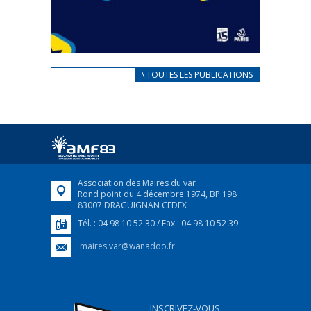
CARNET D’ACCUEIL
\ TOUTES LES PUBLICATIONS
FRANÇAIS/UKRAINIEN
25 avril 2022
Afin d’accompagner au mieux les réfugiés
ukrainiens arrivés en France,...
FEUILLETER
Association des Maires du var
Rond point du 4 décembre 1974, BP 198
83007 DRAGUIGNAN CEDEX
Tél. : 04 98 10 52 30 / Fax : 04 98 10 52 39
maires.var@wanadoo.fr
INSCRIVEZ-VOUS